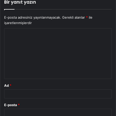
Bir yanıt yazın
E-posta adresiniz yayınlanmayacak.
Gerekli alanlar
*
ile
işaretlenmişlerdir
Y
o
r
u
m
*
Ad
*
E-posta
*