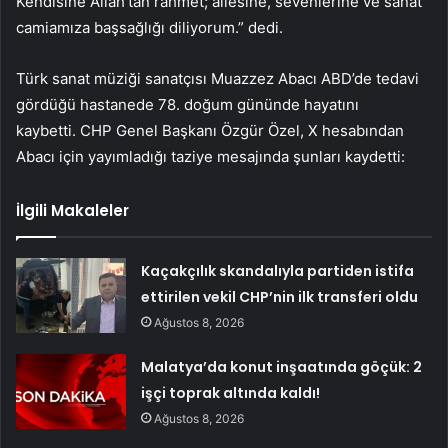
Kendisine Allah’tan rahmet; ailesine, sevenlerine ve sanat
camiamıza başsağlığı diliyorum.” dedi.
Türk sanat müziği sanatçısı Muazzez Abacı ABD’de tedavi
gördüğü hastanede 78. doğum gününde hayatını
kaybetti. CHP Genel Başkanı Özgür Özel, X hesabından
Abacı için yayımladığı taziye mesajında şunları kaydetti:
İlgili Makaleler
Kaçakçılık skandalıyla partiden istifa
ettirilen vekil CHP’nin ilk transferi oldu
Ağustos 8, 2026
Malatya’da konut inşaatında göçük: 2
işçi toprak altında kaldı!
Ağustos 8, 2026