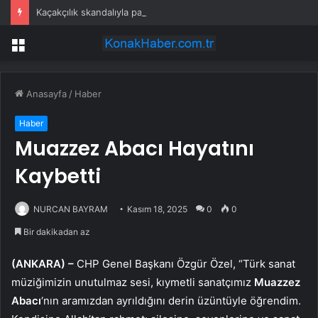
Kaçakçılık skandalıyla partiden istifa ettirilen vekil CHP’nin ilk transferi oldu
Menü
Anasayfa
/
Haber
Haber
Muazzez Abacı Hayatını
Kaybetti
NURCAN BAYRAM
Kasım 18, 2025
0
0
Bir dakikadan az
(ANKARA) –
CHP Genel Başkanı Özgür Özel, “Türk sanat
müziğimizin unutulmaz sesi, kıymetli sanatçımız
Muazzez
Abacı
‘nın aramızdan ayrıldığını derin üzüntüyle öğrendim.