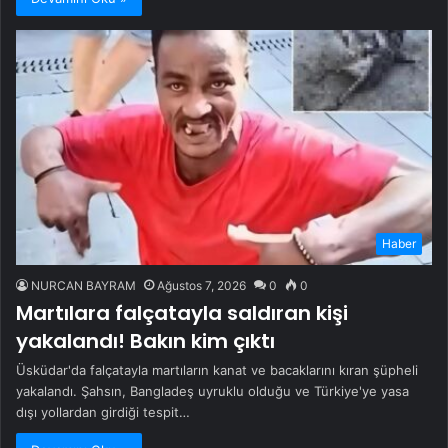
Haber
NURCAN BAYRAM
Ağustos 7, 2026
0
0
Martılara falçatayla saldıran kişi
yakalandı! Bakın kim çıktı
Üsküdar'da falçatayla martıların kanat ve bacaklarını kıran şüpheli
yakalandı. Şahsın, Bangladeş uyruklu olduğu ve Türkiye'ye yasa
dışı yollardan girdiği tespit…