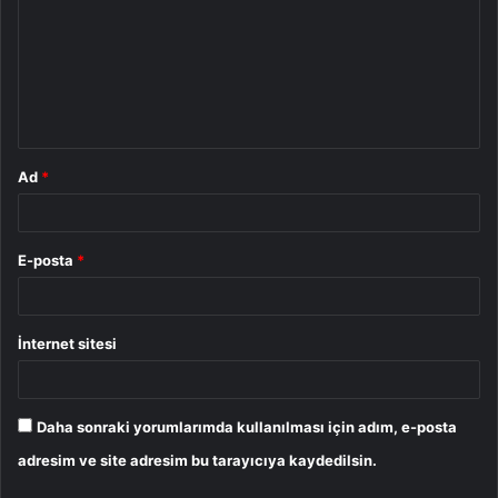
r
u
m
*
Ad
*
E-posta
*
İnternet sitesi
Daha sonraki yorumlarımda kullanılması için adım, e-posta
adresim ve site adresim bu tarayıcıya kaydedilsin.