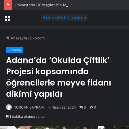
Gölbaşı’nda Güreşçiler İçin Mevlit
Menü
Anasayfa
/
Ekonomi
Ekonomi
Adana’da ‘Okulda Çiftlik’
Projesi kapsamında
öğrencilerle meyve fidanı
dikimi yapıldı
NURCAN BAYRAM
Nisan 22, 2024
0
0
1 dakika okuma süresi