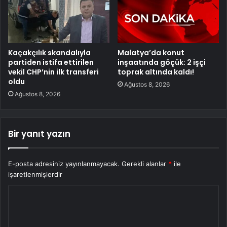
Kaçakçılık skandalıyla
Malatya’da konut
partiden istifa ettirilen
inşaatında göçük: 2 işçi
vekil CHP’nin ilk transferi
toprak altında kaldı!
oldu
Ağustos 8, 2026
Ağustos 8, 2026
Bir yanıt yazın
E-posta adresiniz yayınlanmayacak.
Gerekli alanlar
*
ile
işaretlenmişlerdir
Y
o
r