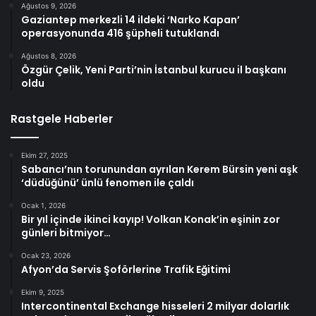
Ağustos 9, 2026
Gaziantep merkezli 14 ildeki ‘Narko Kapan’
operasyonunda 416 şüpheli tutuklandı
Ağustos 8, 2026
Özgür Çelik, Yeni Parti’nin İstanbul kurucu il başkanı
oldu
Rastgele Haberler
Ekim 27, 2025
Sabancı’nın torunundan ayrılan Kerem Bürsin yeni aşk
‘düdüğünü’ ünlü fenomen ile çaldı
Ocak 1, 2026
Bir yıl içinde ikinci kayıp! Volkan Konak’in eşinin zor
günleri bitmiyor…
Ocak 23, 2026
Afyon’da Servis Şoförlerine Trafik Eğitimi
Ekim 9, 2025
Intercontinental Exchange hisseleri 2 milyar dolarlık