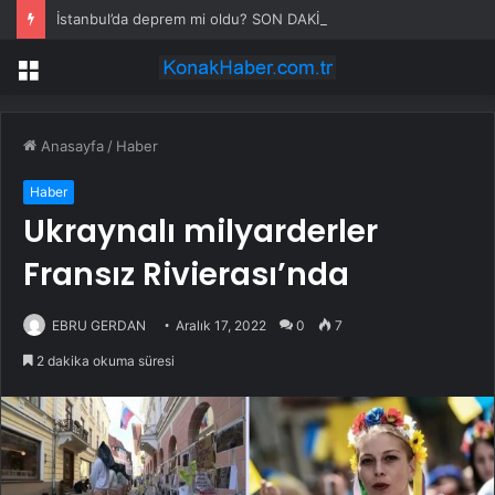
İstanbul’da deprem mi oldu? SON DAKİKA! 28 Temmuz İstanbul’da az önce nerede deprem oldu?
Menü
Anasayfa
/
Haber
Haber
Ukraynalı milyarderler
Fransız Rivierası’nda
EBRU GERDAN
Aralık 17, 2022
0
7
2 dakika okuma süresi