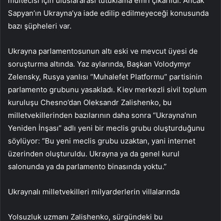
mültecisi için uluslararası tutuklama emri çıkarıldı. Ancak
Sapyan’ın Ukrayna’ya iade edilip edilmeyeceği konusunda
bazı şüpheleri var.
Ukrayna parlamentosunun altı eski ve mevcut üyesi de
soruşturma altında. Yaz aylarında, Başkan Volodymyr
Zelensky, Rusya yanlısı “Muhalefet Platformu” partisinin
parlamento grubunu yasakladı. Kiev merkezli sivil toplum
kuruluşu Chesno’dan Oleksandr Zalishenko, bu
milletvekillerinden bazılarının daha sonra “Ukrayna’nın
Yeniden İnşası” adlı yeni bir meclis grubu oluşturduğunu
söylüyor: “Bu yeni meclis grubu uzaktan, yani internet
üzerinden oluşturuldu. Ukrayna ya da genel kurul
salonunda ya da parlamento binasında yoktu.”
Ukraynalı milletvekilleri milyarderlerin villalarında
Yolsuzluk uzmanı Zalishenko, sürgündeki bu