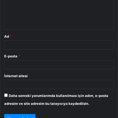
u
m
*
Ad
*
E-posta
*
İnternet sitesi
Daha sonraki yorumlarımda kullanılması için adım, e-posta
adresim ve site adresim bu tarayıcıya kaydedilsin.