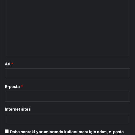
Y
o
r
u
m
*
Ad
*
E-posta
*
İnternet sitesi
Daha sonraki yorumlarımda kullanılması için adım, e-posta