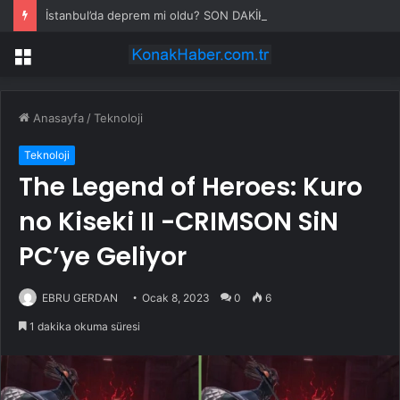
İstanbul’da deprem mi oldu? SON DAKİKA! 28 Temmuz İstanbul’da az önce nerede deprem oldu?
Menü
Anasayfa
/
Teknoloji
Teknoloji
The Legend of Heroes: Kuro
no Kiseki II -CRIMSON SiN
PC’ye Geliyor
EBRU GERDAN
Ocak 8, 2023
0
6
1 dakika okuma süresi