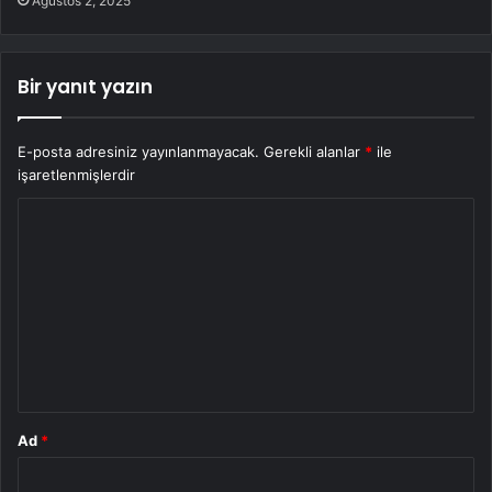
Ağustos 2, 2025
Bir yanıt yazın
E-posta adresiniz yayınlanmayacak.
Gerekli alanlar
*
ile
işaretlenmişlerdir
Y
o
r
u
m
*
Ad
*