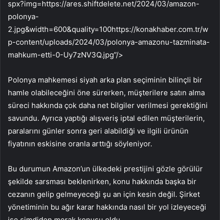
spx?img=https://ares.shiftdelete.net/2024/03/amazon-
polonya-
2.jpg&width=600&quality=100https://konakhaber.com.tr/w
p-content/uploads/2024/03/polonya-amazonu-tazminata-
mahkum-etti-0-Uy7zNV3Q.jpg”/>
Polonya mahkemesi siyah arka plan seçiminin bilinçli bir
hamle olabileceğini öne sürerken, müşterilere satın alma
süreci hakkında çok daha net bilgiler verilmesi gerektiğini
savundu. Ayrıca yaptığı alışveriş iptal edilen müşterilerin,
paralarını günler sonra geri alabildiği ve ilgili ürünün
fiyatının eskisine oranla arttığı söyleniyor.
Bu durumun Amazon’un ülkedeki prestijini gözle görülür
şekilde sarsması beklenirken, konu hakkında başka bir
cezanın gelip gelmeyeceği şu an için kesin değil. Şirket
yönetiminin bu ağır karar hakkında nasıl bir yol izleyeceği
ise şimdiden merak konusu oldu.