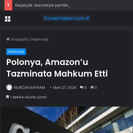
Kaçakçılık skandalıyla partiden istifa ettirilen vekil CHP’nin ilk transferi oldu
Menü
Anasayfa
/
Hakkında
Hakkında
Polonya, Amazon’u
Tazminata Mahkum Etti
NURCAN BAYRAM
Mart 27, 2024
0
0
1 dakika okuma süresi