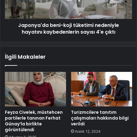
Japonya'da beni-koji tüketimi nedeniyle
hayatını kaybedenlerin sayısı 4'e çıktı
İlgili Makaleler
Feyza Civelek, müstehcen
Turizmcilere tanıtım
partilerle tanınan Ferhat
çalışmaları hakkında bilgi
Günay’la birlikte
verildi
görüntülendi
Aralık 12, 2024