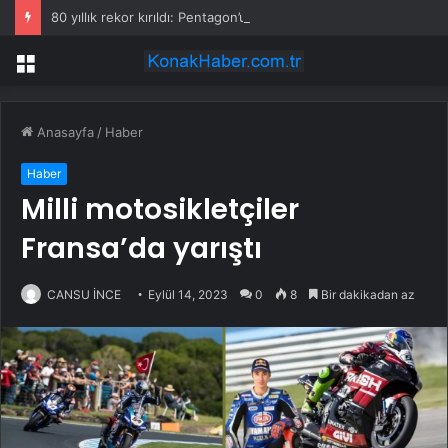
80 yıllık rekor kırıldı: Pentagon’u geride bırakan dev bina
Menü
Anasayfa
/
Haber
Haber
Milli motosikletçiler
Fransa’da yarıştı
CANSU İNCE
Eylül 14, 2023
0
8
Bir dakikadan az