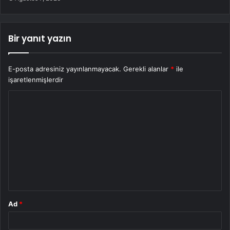
Bir yanıt yazın
E-posta adresiniz yayınlanmayacak.
Gerekli alanlar
*
ile
işaretlenmişlerdir
Y
o
r
u
m
*
Ad
*