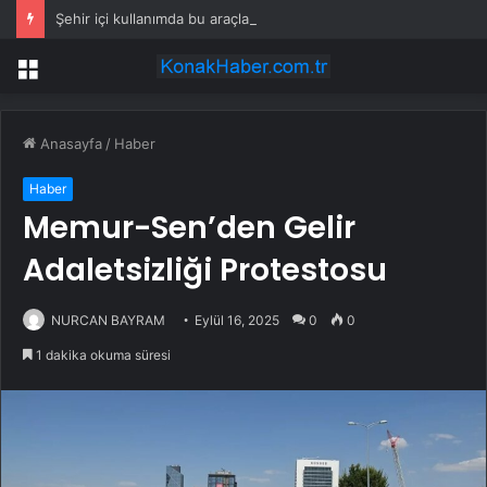
Şehir içi kullanımda bu araçları alanlar pişman olacak
Menü
Anasayfa
/
Haber
Haber
Memur-Sen’den Gelir
Adaletsizliği Protestosu
NURCAN BAYRAM
Eylül 16, 2025
0
0
1 dakika okuma süresi