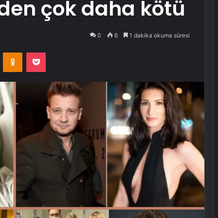
den çok daha kötü
0
6
1 dakika okuma süresi
VKontakte
Odnoklassniki
Pocket