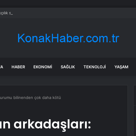
çılık skandalıyla partiden istifa ettirilen vekil CHP’nin ilk transferi oldu
FA
HABER
EKONOMI
SAĞLIK
TEKNOLOJI
YAŞAM
Durumu bilinenden çok daha kötü
n arkadaşları: