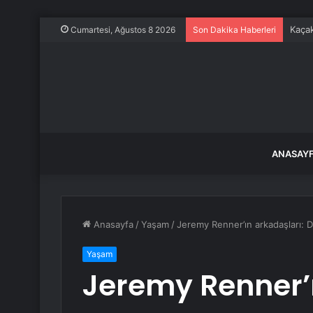
Kaçak
Cumartesi, Ağustos 8 2026
Son Dakika Haberleri
ANASAY
Anasayfa
/
Yaşam
/
Jeremy Renner’ın arkadaşları: 
Yaşam
Jeremy Renner’ı