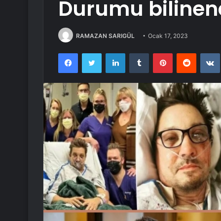
Durumu bilinen
RAMAZAN SARIGÜL
Ocak 17, 2023
Facebook
Twitter
LinkedIn
Tumblr
Pinterest
Reddit