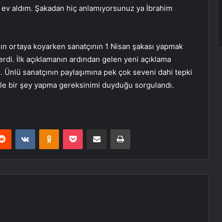
 ev aldım. Şakadan hiç anlamıyorsunuz ya İbrahim
ığın ortaya koyarken sanatçının 1 Nisan şakası yapmak
erdi. İlk açıklamanın ardından gelen yeni açıklama
. Ünlü sanatçının paylaşımına pek çok seveni dahi tepki
le bir şey yapma gereksinimi duyduğu sorgulandı.
erest
Reddit
VKontakte
Odnoklassniki
Pocket
E-Posta ile paylaş
Yazdır