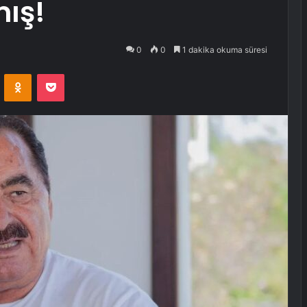
ış!
0
0
1 dakika okuma süresi
VKontakte
Odnoklassniki
Pocket