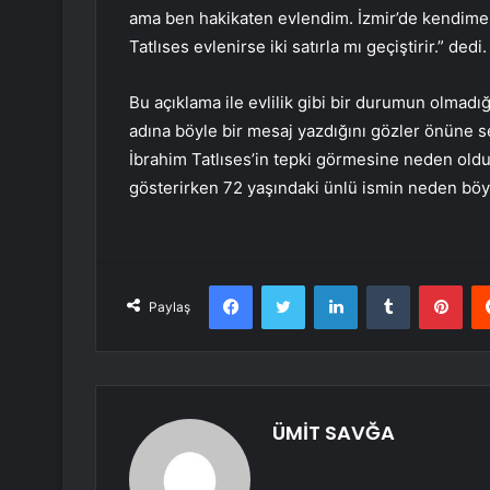
ama ben hakikaten evlendim. İzmir’de kendime
Tatlıses evlenirse iki satırla mı geçiştirir.” dedi.
Bu açıklama ile evlilik gibi bir durumun olmad
adına böyle bir mesaj yazdığını gözler önüne s
İbrahim Tatlıses’in tepki görmesine neden oldu
gösterirken 72 yaşındaki ünlü ismin neden böy
Facebook
Twitter
LinkedIn
Tumblr
Pint
Paylaş
ÜMİT SAVĞA