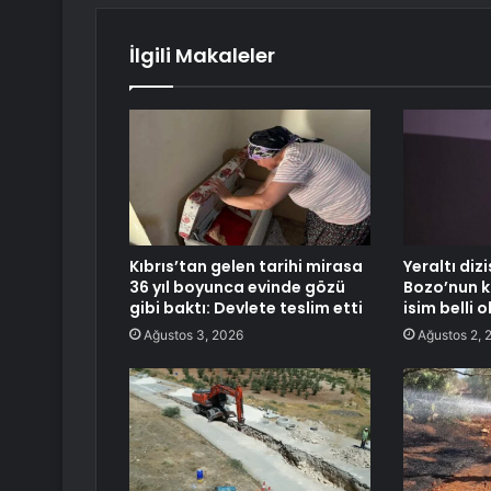
İlgili Makaleler
Kıbrıs’tan gelen tarihi mirasa
Yeraltı diz
36 yıl boyunca evinde gözü
Bozo’nun k
gibi baktı: Devlete teslim etti
isim belli o
Ağustos 3, 2026
Ağustos 2, 