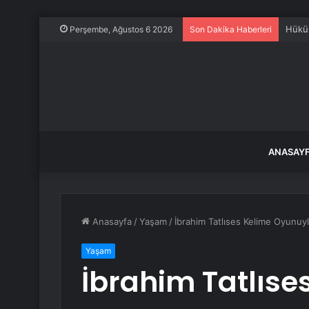
Hüküm
Perşembe, Ağustos 6 2026
Son Dakika Haberleri
ANASAY
Anasayfa
/
Yaşam
/
İbrahim Tatlıses Kelime Oyunuy
Yaşam
İbrahim Tatlıse