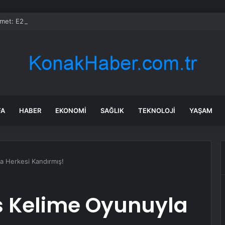
et: E20 Benzin Yaygın Motor Arızasına Yol Açmadı
FA
HABER
EKONOMI
SAĞLIK
TEKNOLOJI
YAŞAM
la Herkesi Kandırmış!
s Kelime Oyunuyla