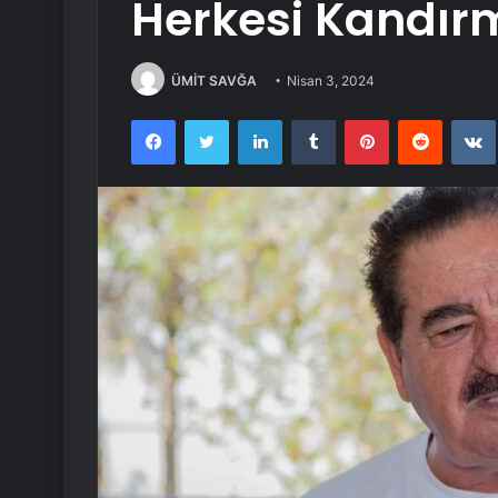
Herkesi Kandırm
ÜMİT SAVĞA
Nisan 3, 2024
Facebook
Twitter
LinkedIn
Tumblr
Pinterest
Reddit