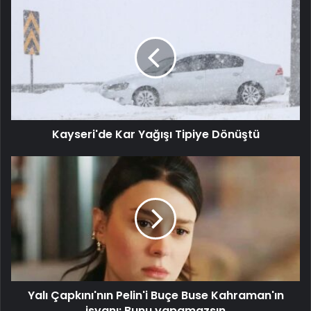
Kayseri'de Kar Yağışı Tipiye Dönüştü
Yalı Çapkını'nın Pelin'i Buçe Buse Kahraman'ın
isyanı: Bunu yapamazsın