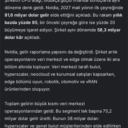
Şirketin CPU atağı, oldukça güçlü finansal sonuçlarla aynı
döneme denk geldi. Nvidia, 2027 mali yılının ilk çeyreğinde
81,6 milyar dolar gelir
elde ettiğini açıkladı. Bu rakam
yıllık
bazda yüzde 85
, bir önceki çeyreğe göre ise yüzde 20
büyümeye işaret ediyor. Şirket aynı dönemde
58,3 milyar
dolar kâr
açıkladı.
Nvidia, gelir raporlama yapısını da değiştirdi. Şirket artık
operasyonlarını veri merkezi ve edge olmak üzere iki ana
bölüm altında topluyor. Veri merkezi tarafı bulut,
hyperscaler, neocloud ve kurumsal satışları kapsarken,
edge bölümü oyun, robotik, otomotiv ve vRAN
ürünlerinden oluşuyor.
Toplam gelirin büyük kısmı veri merkezi
operasyonlarından geldi. Bu segment tek başına 75,2
milyar dolar gelir üretti. Bunun 38 milyar doları
hyperscaler ve genel bulut müşterilerinden elde edilirken