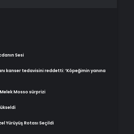
icdanın Sesi
nı kanser tedavisini reddetti: ‘Köpeğimin yanına
 Melek Mosso sürprizi
yükseldi
zel Yürüyüş Rotası Seçildi