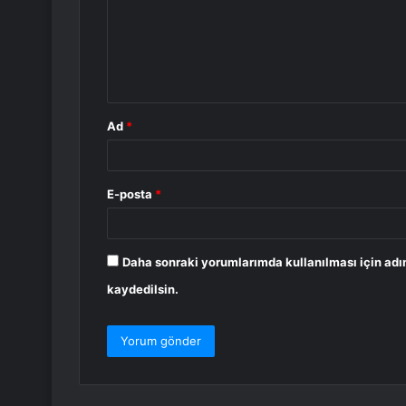
u
m
*
Ad
*
E-posta
*
Daha sonraki yorumlarımda kullanılması için adı
kaydedilsin.