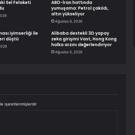
i Sel Felaketi
ABD-İran hattında
du
yumuşama: Petrol çakıldı,
altın yükseliyor
2026
Ağustos 6, 2026
ası iyimserliği ile
Alibaba destekli 3D yapay
leri düştü
zeka girişimi Vast, Hong Kong
halka arzını değerlendiriyor
2026
Ağustos 5, 2026
le işaretlenmişlerdir