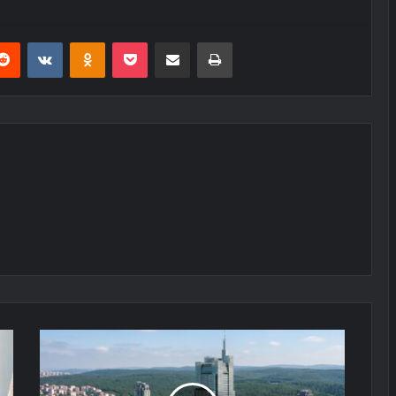
erest
Reddit
VKontakte
Odnoklassniki
Pocket
E-Posta ile paylaş
Yazdır