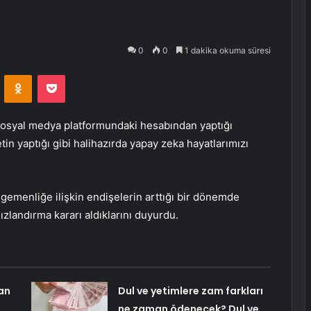
0
0
1 dakika okuma süresi
VKontakte
Odnoklassniki
Pocket
sosyal medya platformundaki hesabından yaptığı
tin yaptığı gibi halihazırda yapay zeka hayatlarımızı
l egemenliğe ilişkin endişelerin arttığı bir dönemde
landırma kararı aldıklarını duyurdu.
an
Dul ve yetimlere zam farkları
ne zaman ödenecek? Dul ve