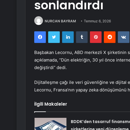
sonlandırdı
NURCAN BAYRAM
Temmuz 6, 2026
Facebook
Twitter
LinkedIn
Tumblr
Pinterest
Reddit
Başbakan Lecornu, ABD merkezli X şirketinin 
açıklamada, “Dün elektriğin, 30 yıl önce interne
değiştirdi” dedi.
Dijitalleşme çağı ile veri güvenliğine ve dijita
Lecornu, Fransa’nın yapay zeka dönüşümünü hız
İlgili Makaleler
BDDK’den tasarruf finansm
şirketlerine yeni düzenleme