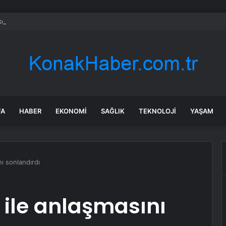
çılık skandalıyla partiden istifa ettirilen vekil CHP’nin ilk transferi oldu
FA
HABER
EKONOMI
SAĞLIK
TEKNOLOJI
YAŞAM
nı sonlandırdı
 ile anlaşmasını