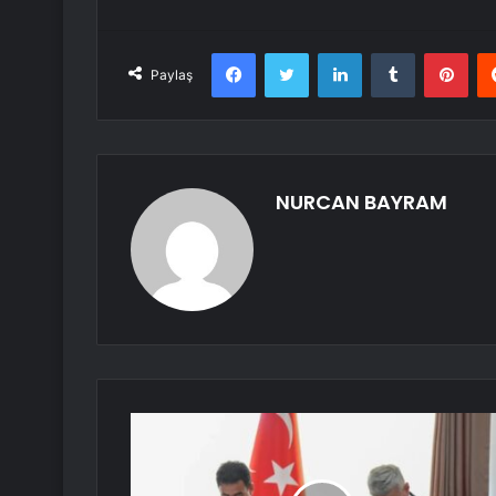
Facebook
Twitter
LinkedIn
Tumblr
Pint
Paylaş
NURCAN BAYRAM