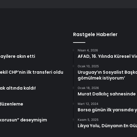
Rastgele Haberler
Nisan 4, 2026
yilere akın etti
AFAD, 16. Yılında Küresel V
Ocak 10, 2025
ekil CHP’nin ilk transferi oldu
Uruguay’ın Sosyalist Başka
gömülmek istiyorum’
k altında kaldı!
Ocak 18, 2026
Murat Dalkılıç sahnesinde
 düzenleme
Mart 12, 2024
Borsa günün ilk yarısında 
n korusun” deseymişim
Kasım 5, 2025
Likya Yolu, Dünyanın En Gü