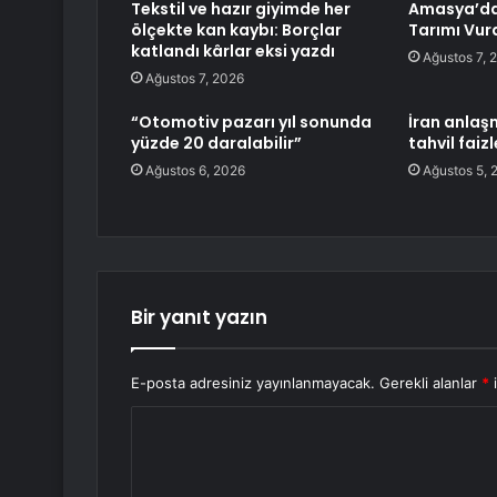
Tekstil ve hazır giyimde her
Amasya’dak
ölçekte kan kaybı: Borçlar
Tarımı Vur
katlandı kârlar eksi yazdı
Ağustos 7, 
Ağustos 7, 2026
“Otomotiv pazarı yıl sonunda
İran anlaşm
yüzde 20 daralabilir”
tahvil faiz
Ağustos 6, 2026
Ağustos 5, 
Bir yanıt yazın
E-posta adresiniz yayınlanmayacak.
Gerekli alanlar
*
i
Y
o
r