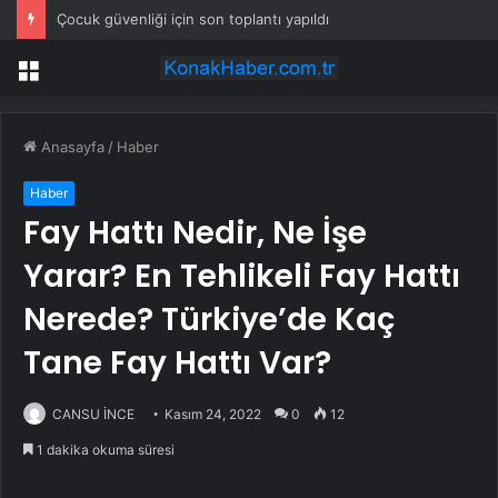
Çocuk güvenliği için son toplantı yapıldı
Menü
Anasayfa
/
Haber
Haber
Fay Hattı Nedir, Ne İşe
Yarar? En Tehlikeli Fay Hattı
Nerede? Türkiye’de Kaç
Tane Fay Hattı Var?
CANSU İNCE
Kasım 24, 2022
0
12
1 dakika okuma süresi