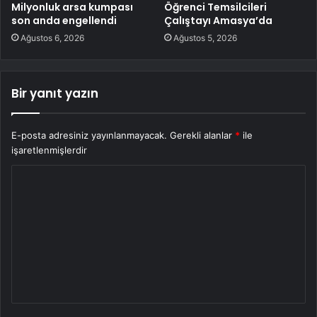
Milyonluk arsa kumpası
Öğrenci Temsilcileri
son anda engellendi
Çalıştayı Amasya’da
Ağustos 6, 2026
Ağustos 5, 2026
Bir yanıt yazın
E-posta adresiniz yayınlanmayacak.
Gerekli alanlar
*
ile
işaretlenmişlerdir
Y
o
r
u
m
*