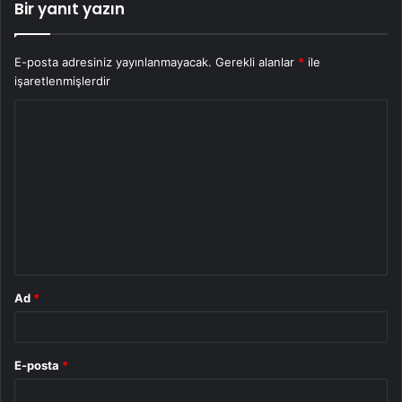
Bir yanıt yazın
E-posta adresiniz yayınlanmayacak.
Gerekli alanlar
*
ile
işaretlenmişlerdir
Y
o
r
u
m
*
Ad
*
E-posta
*