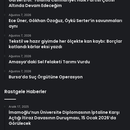
Gürsel Erol: Yoluma Cumhuriyet Halk Partisi Çatısı
Altında Devam Edeceğim
Ağustos 7, 2026
Ece Üner, Gökhan Özoğuz, Öykü Serter’in savunmaları
aynı
Ağustos 7, 2026
Tekstil ve hazır giyimde her ölçekte kan kaybı: Borçlar
katlandı kârlar eksi yazdı
Ağustos 7, 2026
Amasya’daki Sel Felaketi Tarımı Vurdu
Ağustos 7, 2026
Bursa’da Suç Örgütüne Operasyon
Rastgele Haberler
Aralık 17, 2025
İmamoğlu’nun Üniversite Diplomasının İptaline Karşı
Açtığı İtiraz Davasının Duruşması, 15 Ocak 2026’da
Görülecek