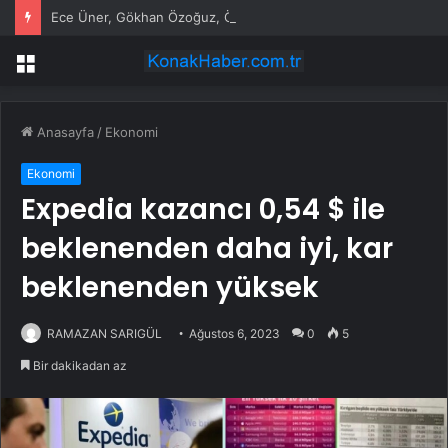
Ece Üner, Gökhan Özoğuz, Öykü Serter’in savunmaları aynı
Menü
Anasayfa
/
Ekonomi
Ekonomi
Expedia kazancı 0,54 $ ile
beklenenden daha iyi, kar
beklenenden yüksek
RAMAZAN SARIGÜL
Ağustos 6, 2023
0
5
Bir dakikadan az