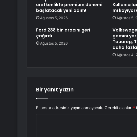
üretkenlikte premium dönemi
Kullanıcıl
başlatacak yeni adım!
mı kayıyor
Ağustos 5, 2026
Ağustos 5, 
Ford 288 bin aracını geri
Volkswage
çağırdı
gamını yarı
Touareg, T
Ağustos 5, 2026
daha fazlas
Ağustos 4, 
Bir yanıt yazın
E-posta adresiniz yayınlanmayacak.
Gerekli alanlar
*
i
Y
o