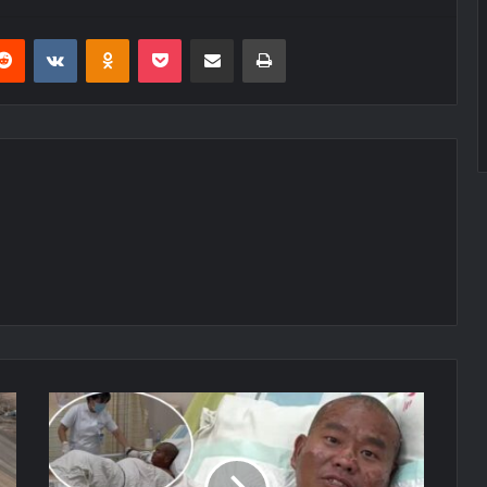
erest
Reddit
VKontakte
Odnoklassniki
Pocket
E-Posta ile paylaş
Yazdır