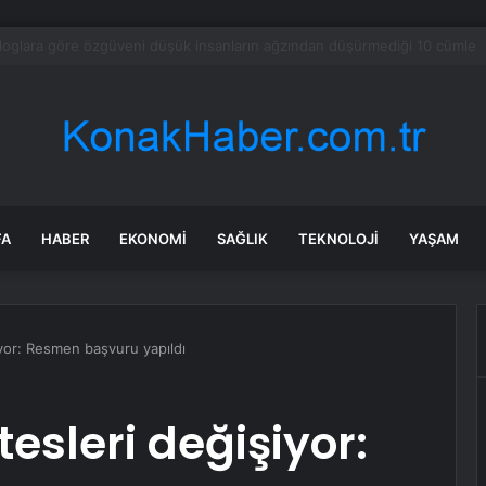
rın efsane oyununu bu kez Microsoft Paint üzerinde çalıştırdılar
FA
HABER
EKONOMI
SAĞLIK
TEKNOLOJI
YAŞAM
şiyor: Resmen başvuru yapıldı
itesleri değişiyor: