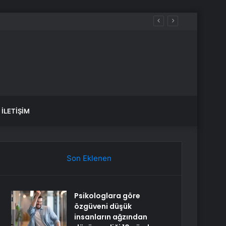
İLETIŞIM
Son Eklenen
Psikologlara göre
özgüveni düşük
insanların ağzından