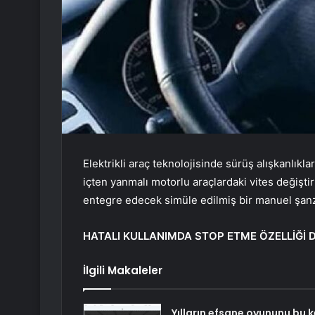
Elektrikli araç teknolojisinde sürüş alışkanlıkla
içten yanmalı motorlu araçlardaki vites değiştir
entegre edecek simüle edilmiş bir manuel şanz
HATALI KULLANIMDA STOP ETME ÖZELLİĞİ D
İlgili Makaleler
Yılların efsane oyununu bu k