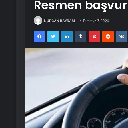
Resmen başvuru
NURCAN BAYRAM
Temmuz 7, 2026
Facebook
Twitter
LinkedIn
Tumblr
Pinterest
Reddit