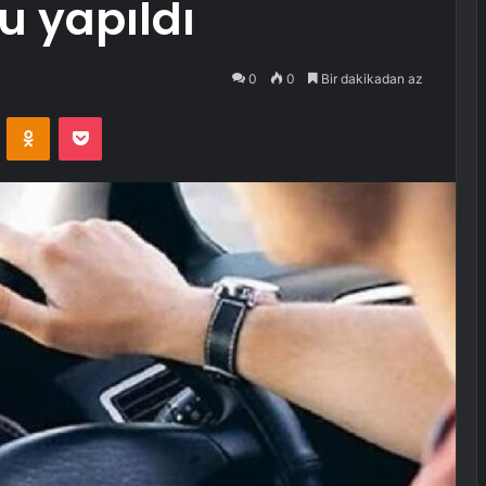
 yapıldı
0
0
Bir dakikadan az
VKontakte
Odnoklassniki
Pocket