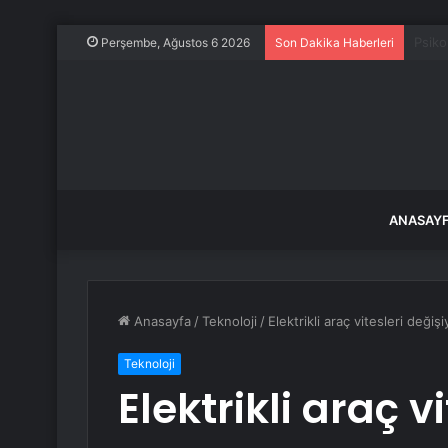
Yılla
Perşembe, Ağustos 6 2026
Son Dakika Haberleri
ANASAY
Anasayfa
/
Teknoloji
/
Elektrikli araç vitesleri deği
Teknoloji
Elektrikli araç v