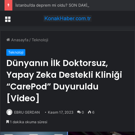
İstanbul’da deprem mi oldu? SON DAKİKA! 28 Temmuz İstanbul’da az önce nerede deprem oldu?
Menü
Anasayfa
/
Teknoloji
Teknoloji
Dünyanın İlk Doktorsuz,
Yapay Zeka Destekli Kliniği
“CarePod” Duyuruldu
[Video]
EBRU GERDAN
Kasım 17, 2023
0
6
1 dakika okuma süresi