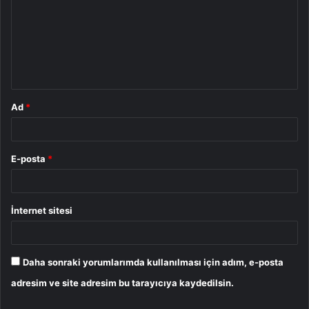
r
u
m
*
Ad
*
E-posta
*
İnternet sitesi
Daha sonraki yorumlarımda kullanılması için adım, e-posta
adresim ve site adresim bu tarayıcıya kaydedilsin.