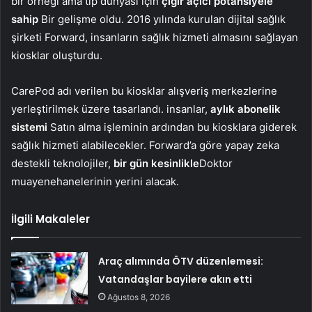
bir örneği ama tıp dünyası için
çığır açıcı potansiyele
sahip
Bir gelişme oldu. 2016 yılında kurulan dijital sağlık
şirketi Forward, insanların sağlık hizmeti almasını sağlayan
kiosklar oluşturdu.
CarePod adı verilen bu kiosklar alışveriş merkezlerine
yerleştirilmek üzere tasarlandı. insanlar,
aylık abonelik
sistemi
Satın alma işleminin ardından bu kiosklara giderek
sağlık hizmeti alabilecekler. Forward’a göre yapay zeka
destekli teknolojiler,
bir gün kesinlikle
Doktor
muayenehanelerinin yerini alacak.
İlgili Makaleler
Araç alımında ÖTV düzenlemesi:
Vatandaşlar bayilere akın etti
Ağustos 8, 2026