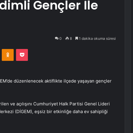
imli Gençler İle
0
8
1 dakika okuma süresi
VKontakte
Odnoklassniki
Pocket
EM’de düzenlenecek aktiflikte ilçede yaşayan gençler
ilen ve açılışını Cumhuriyet Halk Partisi Genel Lideri
rkezi (DİGEM), eşsiz bir etkinliğe daha ev sahipliği