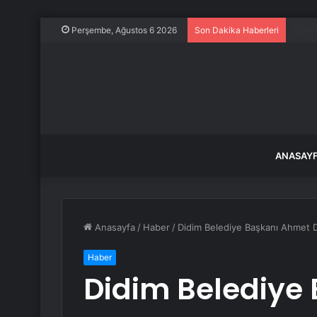
Gölba
Perşembe, Ağustos 6 2026
Son Dakika Haberleri
ANASAY
Anasayfa
/
Haber
/
Didim Belediye Başkanı Ahmet D
Haber
Didim Belediye