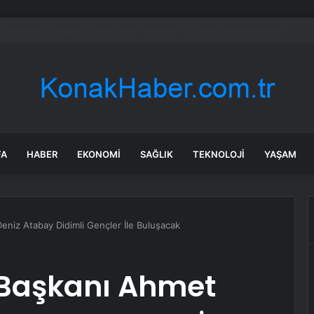
şı’nda Güreşçiler İçin Mevlit
FA
HABER
EKONOMI
SAĞLIK
TEKNOLOJI
YAŞAM
eniz Atabay Didimli Gençler İle Buluşacak
 Başkanı Ahmet