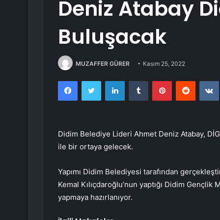
Deniz Atabay Did
Buluşacak
MUZAFFER GÜRER
Kasım 25, 2022
Facebook
Twitter
LinkedIn
Tumblr
Pinterest
Reddit
Didim Belediye Lideri Ahmet Deniz Atabay, DİG
ile bir ortaya gelecek.
Yapımı Didim Belediyesi tarafından gerçekleştir
Kemal Kılıçdaroğlu’nun yaptığı Didim Gençlik Me
yapmaya hazırlanıyor.