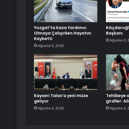
Yozgat’ta Kaza Yardımcı
Kılıçdaroğ
Olmaya Çalışırken Hayatını
Başkanı
Kaybetti
Ağustos 6, 
Ağustos 6, 2026
Kayseri Talas’a yeni müze
Tehlikeye 
geliyor
girdiler: Ai
Ağustos 6, 2026
Ağustos 6, 