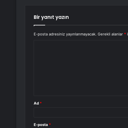
Bir yanıt yazın
E-posta adresiniz yayınlanmayacak.
Gerekli alanlar
*
i
Y
o
r
u
m
*
Ad
*
E-posta
*