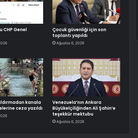
lu CHP Genel
Çocuk güvenliği için son
toplantı yapıldı
2026
Ağustos 6, 2026
aldırmadan kanala
Venezuela’nın Ankara
lelerine ceza yazıldı
Büyükelçiliğinden Ali Şahin’e
teşekkür mektubu
2026
Ağustos 6, 2026