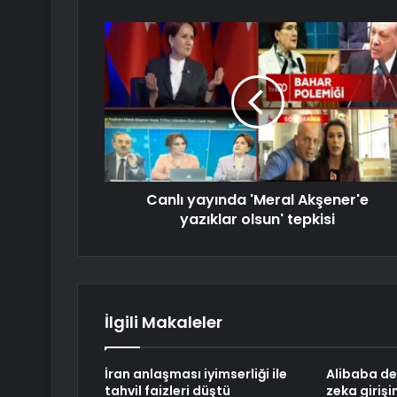
Canlı yayında 'Meral Akşener'e
yazıklar olsun' tepkisi
İlgili Makaleler
İran anlaşması iyimserliği ile
Alibaba de
tahvil faizleri düştü
zeka giriş