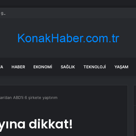
 gittiğimiz ülke Türklere vize şartı getiriyor
FA
HABER
EKONOMI
SAĞLIK
TEKNOLOJI
YAŞAM
an’dan ABD’li 6 şirkete yaptırım
yına dikkat!