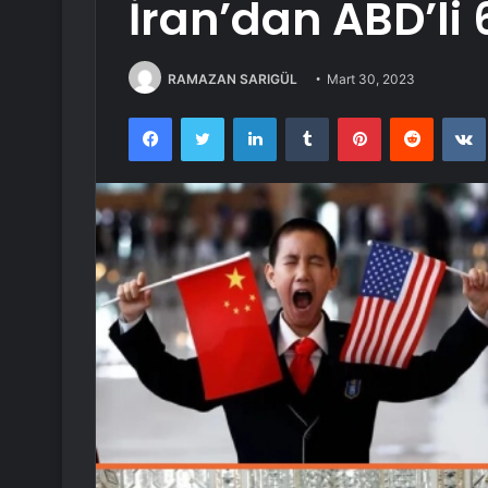
İran’dan ABD’li 
RAMAZAN SARIGÜL
Mart 30, 2023
Facebook
Twitter
LinkedIn
Tumblr
Pinterest
Reddit