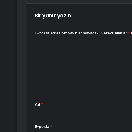
Bir yanıt yazın
E-posta adresiniz yayınlanmayacak.
Gerekli alanlar
*
i
Y
o
r
u
m
*
Ad
*
E-posta
*