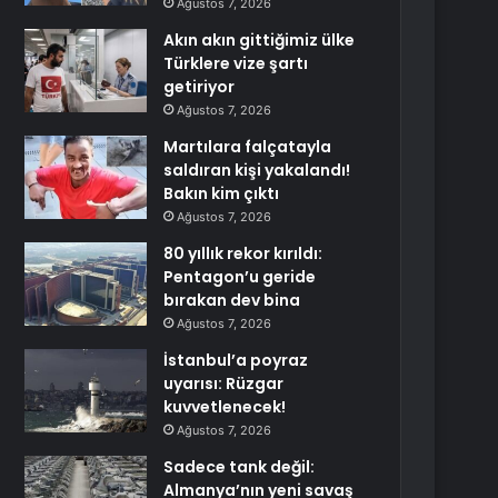
Ağustos 7, 2026
Akın akın gittiğimiz ülke
Türklere vize şartı
getiriyor
Ağustos 7, 2026
Martılara falçatayla
saldıran kişi yakalandı!
Bakın kim çıktı
Ağustos 7, 2026
80 yıllık rekor kırıldı:
Pentagon’u geride
bırakan dev bina
Ağustos 7, 2026
İstanbul’a poyraz
uyarısı: Rüzgar
kuvvetlenecek!
Ağustos 7, 2026
Sadece tank değil:
Almanya’nın yeni savaş