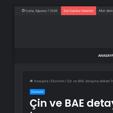
Akın akın
Cuma, Ağustos 7 2026
Son Dakika Haberleri
ANASAY
Anasayfa
/
Ekonomi
/
Çin ve BAE detayına dikkat! İr
Ekonomi
Çin ve BAE deta