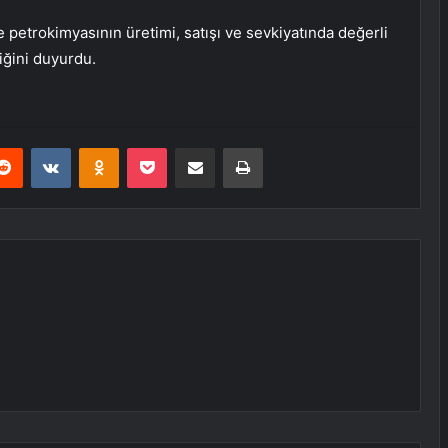
e petrokimyasının üretimi, satışı ve sevkiyatında değerli
diğini duyurdu.
erest
Reddit
VKontakte
Odnoklassniki
Pocket
E-Posta ile paylaş
Yazdır