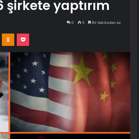
6 şirkete yaptırım
0
5
Bir dakikadan az
VKontakte
Odnoklassniki
Pocket