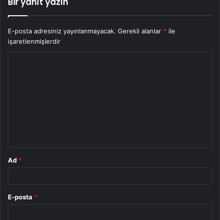
Bir yanıt yazın
E-posta adresiniz yayınlanmayacak.
Gerekli alanlar
*
ile
işaretlenmişlerdir
Y
o
r
u
m
*
Ad
*
E-posta
*