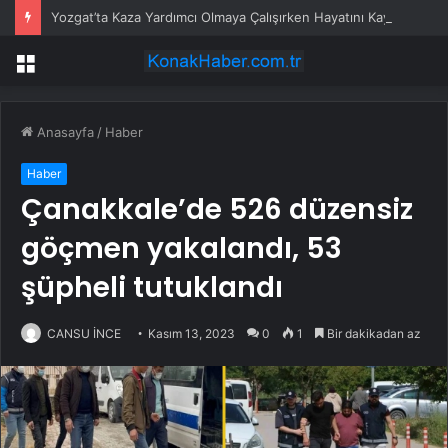
Yozgat’ta Kaza Yardımcı Olmaya Çalışırken Hayatını Kaybetti
Menü
Anasayfa
/
Haber
Haber
Çanakkale’de 526 düzensiz
göçmen yakalandı, 53
şüpheli tutuklandı
CANSU İNCE
Kasım 13, 2023
0
1
Bir dakikadan az