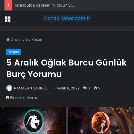
İstanbul’da deprem mi oldu? SON DAKİKA! 28 Temmuz İstanbul’da az önce nerede deprem oldu?
Menü
Anasayfa
/
Yaşam
Yaşam
5 Aralık Oğlak Burcu Günlük
Burç Yorumu
RAMAZAN SARIGÜL
Aralık 6, 2022
0
9
Bir dakikadan az