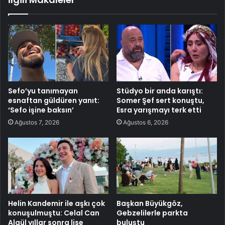
Sefo’yu tanımayan
Stüdyo bir anda karıştı:
esnaftan güldüren yanıt:
Somer Şef sert konuştu,
‘Sefo işine baksın’
Esra yarışmayı terk etti
Ağustos 7, 2026
Ağustos 6, 2026
Helin Kandemir ile aşkı çok
Başkan Büyükgöz,
konuşulmuştu: Celal Can
Gebzelilerle parkta
Algül yıllar sonra lise
buluştu