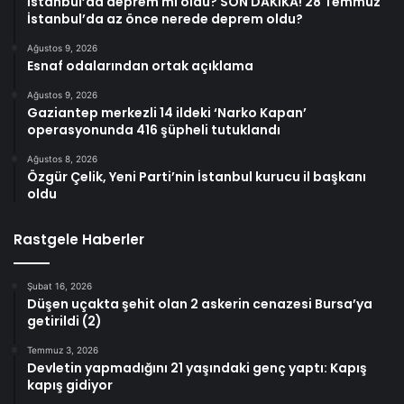
İstanbul’da deprem mi oldu? SON DAKİKA! 28 Temmuz
İstanbul’da az önce nerede deprem oldu?
Ağustos 9, 2026
Esnaf odalarından ortak açıklama
Ağustos 9, 2026
Gaziantep merkezli 14 ildeki ‘Narko Kapan’
operasyonunda 416 şüpheli tutuklandı
Ağustos 8, 2026
Özgür Çelik, Yeni Parti’nin İstanbul kurucu il başkanı
oldu
Rastgele Haberler
Şubat 16, 2026
Düşen uçakta şehit olan 2 askerin cenazesi Bursa’ya
getirildi (2)
Temmuz 3, 2026
Devletin yapmadığını 21 yaşındaki genç yaptı: Kapış
kapış gidiyor