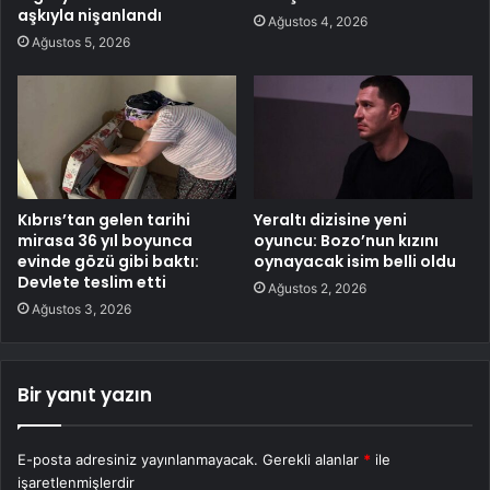
aşkıyla nişanlandı
Ağustos 4, 2026
Ağustos 5, 2026
Kıbrıs’tan gelen tarihi
Yeraltı dizisine yeni
mirasa 36 yıl boyunca
oyuncu: Bozo’nun kızını
evinde gözü gibi baktı:
oynayacak isim belli oldu
Devlete teslim etti
Ağustos 2, 2026
Ağustos 3, 2026
Bir yanıt yazın
E-posta adresiniz yayınlanmayacak.
Gerekli alanlar
*
ile
işaretlenmişlerdir