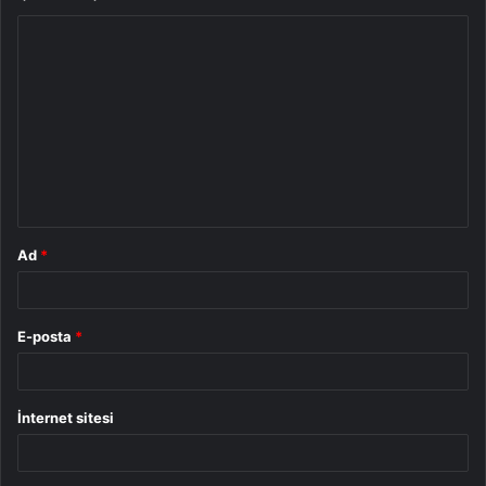
Y
o
r
u
m
*
Ad
*
E-posta
*
İnternet sitesi