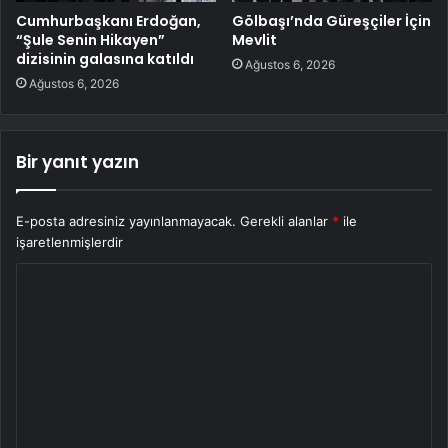
Cumhurbaşkanı Erdoğan,
Gölbaşı’nda Güreşçiler İçin
“Şule Senin Hikayen”
Mevlit
dizisinin galasına katıldı
Ağustos 6, 2026
Ağustos 6, 2026
Bir yanıt yazın
E-posta adresiniz yayınlanmayacak.
Gerekli alanlar
*
ile
işaretlenmişlerdir
Y
o
r
u
m
*