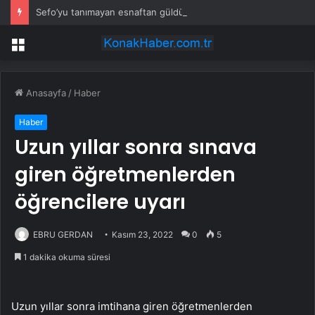
Sefo’yu tanımayan esnaftan güldüren yanıt: ‘Sefo işine baksın’
Menü
Anasayfa
/
Haber
Haber
Uzun yıllar sonra sınava
giren öğretmenlerden
öğrencilere uyarı
EBRU GERDAN
Kasım 23, 2022
0
5
1 dakika okuma süresi
Uzun yıllar sonra imtihana giren öğretmenlerden