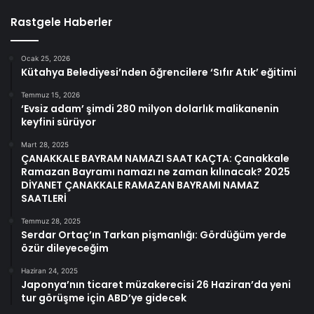
Rastgele Haberler
Ocak 25, 2026
Kütahya Belediyesi’nden öğrencilere ‘Sıfır Atık’ eğitimi
Temmuz 15, 2026
‘Evsiz adam’ şimdi 280 milyon dolarlık malikanenin
keyfini sürüyor
Mart 28, 2025
ÇANAKKALE BAYRAM NAMAZI SAAT KAÇTA: Çanakkale
Ramazan Bayramı namazı ne zaman kılınacak? 2025
DİYANET ÇANAKKALE RAMAZAN BAYRAMI NAMAZ
SAATLERİ
Temmuz 28, 2025
Serdar Ortaç’ın Tarkan pişmanlığı: Gördüğüm yerde
özür dileyeceğim
Haziran 24, 2025
Japonya’nın ticaret müzakerecisi 26 Haziran’da yeni
tur görüşme için ABD’ye gidecek