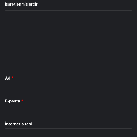
işaretlenmişlerdir
Y
o
r
u
m
*
Ad
*
E-posta
*
İnternet sitesi