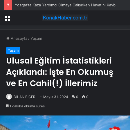
Yozgat’ta Kaza Yardımcı Olmaya Çalışırken Hayatını Kaybetti
Menü
Anasayfa
/
Yaşam
Yaşam
Ulusal Eğitim İstatistikleri
Açıklandı: İşte En Okumuş
ve En Cahil(!) İllerimiz
DİLAN BİÇER
Mayıs 31, 2024
0
0
1 dakika okuma süresi