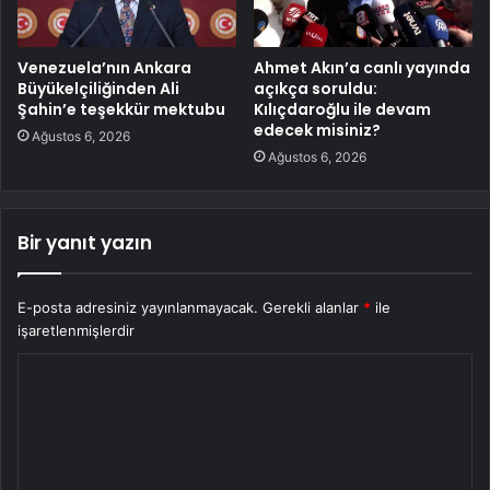
Venezuela’nın Ankara
Ahmet Akın’a canlı yayında
Büyükelçiliğinden Ali
açıkça soruldu:
Şahin’e teşekkür mektubu
Kılıçdaroğlu ile devam
edecek misiniz?
Ağustos 6, 2026
Ağustos 6, 2026
Bir yanıt yazın
E-posta adresiniz yayınlanmayacak.
Gerekli alanlar
*
ile
işaretlenmişlerdir
Y
o
r
u