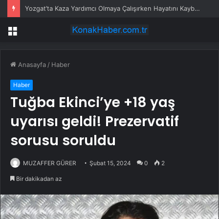
Yozgat’ta Kaza Yardımcı Olmaya Çalışırken Hayatını Kaybetti
Menü
Anasayfa
/
Haber
Haber
Tuğba Ekinci’ye +18 yaş
uyarısı geldi! Prezervatif
sorusu soruldu
MUZAFFER GÜRER
Şubat 15, 2024
0
2
Bir dakikadan az