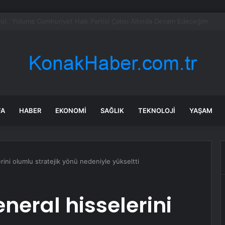
, Gökhan Özoğuz, Öykü Serter’in savunmaları aynı
FA
HABER
EKONOMI
SAĞLIK
TEKNOLOJI
YAŞAM
rini olumlu stratejik yönü nedeniyle yükseltti
eneral hisselerini