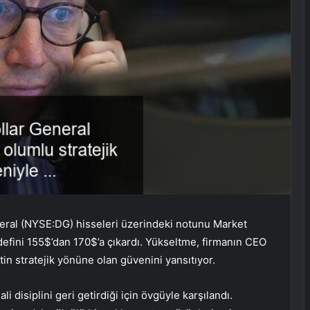
ral (NYSE:DG) hisseleri üzerindeki notunu Market
defini 155$’dan 170$’a çıkardı. Yükseltme, firmanın CEO
tin stratejik yönüne olan güvenini yansıtıyor.
li disiplini geri getirdiği için övgüyle karşılandı.