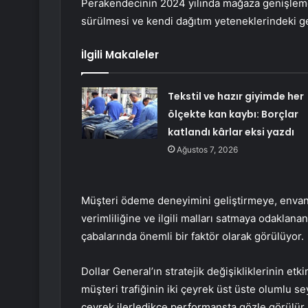
Perakendecinin 2024 yılında mağaza genişlemes
sürülmesi ve kendi dağıtım yeteneklerindeki gel
İlgili Makaleler
Tekstil ve hazır giyimde her
ölçekte kan kaybı: Borçlar
katlandı kârlar eksi yazdı
Ağustos 7, 2026
Müşteri ödeme deneyimini geliştirmeye, envan
verimliliğine ve ilgili malları satmaya odaklana
çabalarında önemli bir faktör olarak görülüyor.
Dollar General’ın stratejik değişikliklerinin e
müşteri trafiğinin iki çeyrek üst üste olumlu s
çeyrek ilerledikçe performansta gözle görülür b