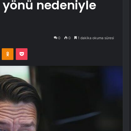
k yönü nedeniyle
0
0
1 dakika okuma süresi
VKontakte
Odnoklassniki
Pocket