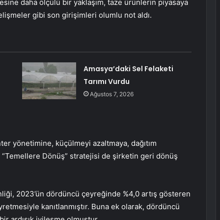
ine daha ölçülü bir yaklaşım, taze ürünlerin piyasaya
işmeler gibi son girişimleri olumlu not aldı.
Amasya’daki Sel Felaketi
Tarımı Vurdu
Ağustos 7, 2026
ter yönetimine, küçülmeyi azaltmaya, dağıtım
n “Temellere Dönüş” stratejisi de şirketin geri dönüş
tkinliği, 2023’ün dördüncü çeyreğinde %4,0 artış gösteren
eyretmesiyle kanıtlanmıştır. Buna ek olarak, dördüncü
ir ardışık iyileşme olmuştur.