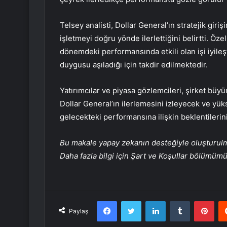
Telsey analisti, Dollar General’ın stratejik giri
işletmeyi doğru yönde ilerlettiğini belirtti. Öz
dönemdeki performansında etkili olan işi iyile
duygusu aşıladığı için takdir edilmektedir.
Yatırımcılar ve piyasa gözlemcileri, şirket büy
Dollar General’ın ilerlemesini izleyecek ve yük
gelecekteki performansına ilişkin beklentilerin
Bu makale yapay zekanın desteğiyle oluşturulmuş
Daha fazla bilgi için Şart ve Koşullar bölümüm
Facebook
Twitter
LinkedIn
Tumblr
Pint
Paylaş