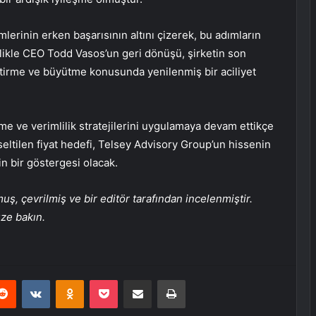
şimlerinin erken başarısının altını çizerek, bu adımların
ellikle CEO Todd Vasos’un geri dönüşü, şirketin son
ştirme ve büyütme konusunda yenilenmiş bir aciliyet
üme ve verimlilik stratejilerini uygulamaya devam ettikçe
seltilen fiyat hedefi, Telsey Advisory Group’un hissenin
in bir göstergesi olacak.
, çevrilmiş ve bir editör tarafından incelenmiştir.
üze bakın.
erest
Reddit
VKontakte
Odnoklassniki
Pocket
E-Posta ile paylaş
Yazdır