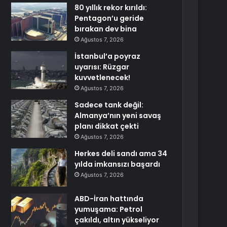
80 yıllık rekor kırıldı:
Pentagon’u geride
bırakan dev bina
Ağustos 7, 2026
İstanbul’a poyraz
uyarısı: Rüzgar
kuvvetlenecek!
Ağustos 7, 2026
Sadece tank değil:
Almanya’nın yeni savaş
planı dikkat çekti
Ağustos 7, 2026
Herkes deli sandı ama 34
yılda imkansızı başardı
Ağustos 7, 2026
ABD-İran hattında
yumuşama: Petrol
çakıldı, altın yükseliyor