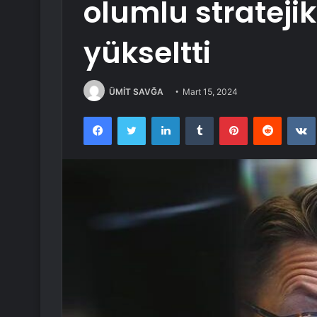
olumlu strateji
yükseltti
ÜMİT SAVĞA
Mart 15, 2024
Facebook
Twitter
LinkedIn
Tumblr
Pinterest
Reddit