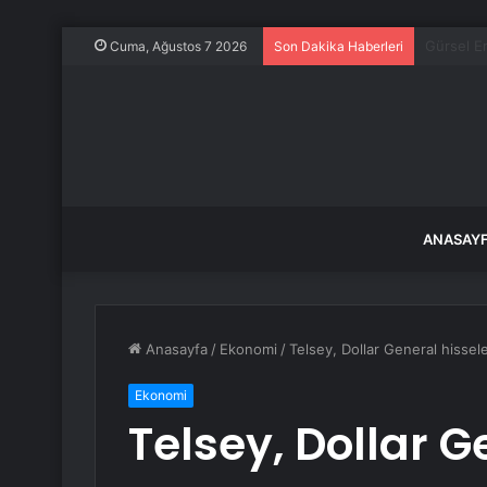
Ece Üner
Cuma, Ağustos 7 2026
Son Dakika Haberleri
ANASAY
Anasayfa
/
Ekonomi
/
Telsey, Dollar General hissele
Ekonomi
Telsey, Dollar G