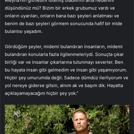
Aleyna’nın gitmesini istemiş olabilirim ama nedenini
düşündünüz mü? Bizim bir erkek grubumuz vardı ve
onların uyarıları, onların bana bazı şeyleri anlatması ve
benim de bazı şeyleri görmem sonucunda hafif bir mide
bulantısı yaşadım.
Gördüğüm şeyler, midemi bulandıran insanların, midemi
bulandıran konularla fazla ilgilenmeleriydi. Sonuçta çıkar
birliği var ve insanlar çıkarlarına tutunmayı severler. Ben
bu hayata insan gibi gelmedim ve insan gibi yaşamıyorum.
Hiçbir şey umurumda değil. Sadece dümdüz ilerliyorum ve
yol nereye giderse gitsin, alnım ak ve başım dik. Hayatta
açıklayamayacağım hiçbir şey yok.”