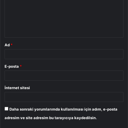
r
u
m
*
Ad
*
E-posta
*
İnternet sitesi
Daha sonraki yorumlarımda kullanılması için adım, e-posta
adresim ve site adresim bu tarayıcıya kaydedilsin.