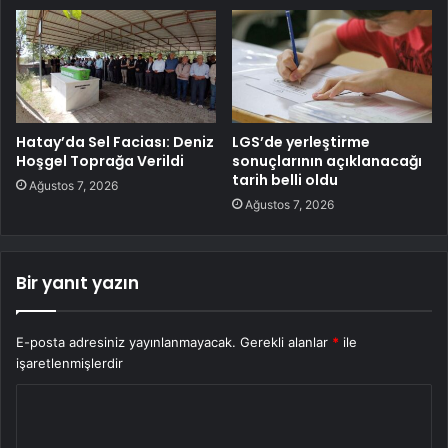
Hatay’da Sel Faciası: Deniz
LGS’de yerleştirme
Hoşgel Toprağa Verildi
sonuçlarının açıklanacağı
tarih belli oldu
Ağustos 7, 2026
Ağustos 7, 2026
Bir yanıt yazın
E-posta adresiniz yayınlanmayacak.
Gerekli alanlar
*
ile
işaretlenmişlerdir
Y
o