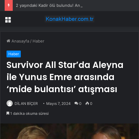
2 yaşındaki Kadir ölü bulundu! Annenin acı çığlıkları yürekleri dağladı
Menü
Anasayfa
/
Haber
Haber
Survivor All Star’da Aleyna
ile Yunus Emre arasında
‘mide bulantısı’ atışması
DİLAN BİÇER
Mayıs 7, 2024
0
0
1 dakika okuma süresi