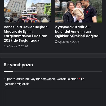
Venezuela Devlet Başkanı
2 yaşındaki Kadir ölü
Maduro ile Eşinin
bulundu! Annenin acı
Yargılanmasına 1 Haziran
çığlıkları yürekleri dağladı
2027’de Başlanacak
Ağustos 7, 2026
Ağustos 7, 2026
Bir yanıt yazın
E-posta adresiniz yayınlanmayacak.
Gerekli alanlar
*
ile
işaretlenmişlerdir
Y
o