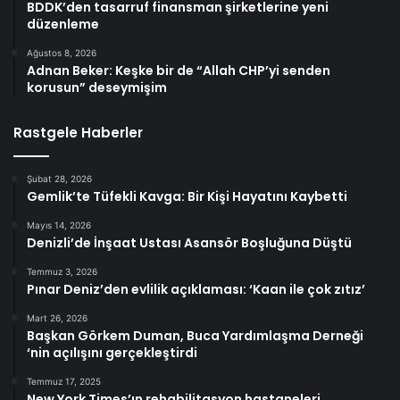
BDDK’den tasarruf finansman şirketlerine yeni
düzenleme
Ağustos 8, 2026
Adnan Beker: Keşke bir de “Allah CHP’yi senden
korusun” deseymişim
Rastgele Haberler
Şubat 28, 2026
Gemlik’te Tüfekli Kavga: Bir Kişi Hayatını Kaybetti
Mayıs 14, 2026
Denizli’de İnşaat Ustası Asansör Boşluğuna Düştü
Temmuz 3, 2026
Pınar Deniz’den evlilik açıklaması: ‘Kaan ile çok zıtız’
Mart 26, 2026
Başkan Görkem Duman, Buca Yardımlaşma Derneği
‘nin açılışını gerçekleştirdi
Temmuz 17, 2025
New York Times’ın rehabilitasyon hastaneleri