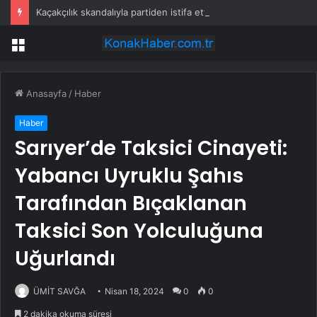
Kaçakçılık skandalıyla partiden istifa ettirilen vekil CHP’nin ilk transferi oldu
Menü
Anasayfa
/
Haber
Haber
Sarıyer’de Taksici Cinayeti:
Yabancı Uyruklu Şahıs
Tarafından Bıçaklanan
Taksici Son Yolculuğuna
Uğurlandı
ÜMİT SAVĞA
Nisan 18, 2024
0
0
2 dakika okuma süresi