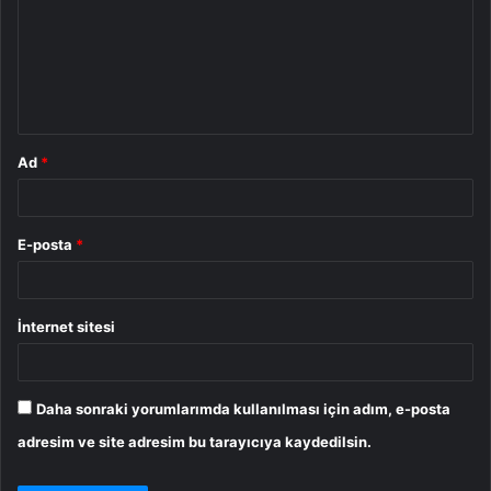
r
u
m
*
Ad
*
E-posta
*
İnternet sitesi
Daha sonraki yorumlarımda kullanılması için adım, e-posta
adresim ve site adresim bu tarayıcıya kaydedilsin.