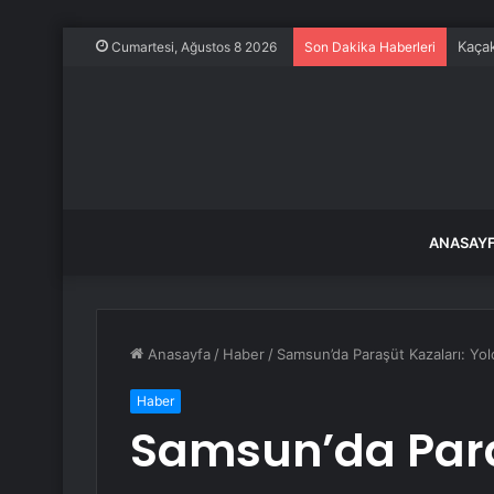
Kaçak
Cumartesi, Ağustos 8 2026
Son Dakika Haberleri
ANASAY
Anasayfa
/
Haber
/
Samsun’da Paraşüt Kazaları: Yol
Haber
Samsun’da Para