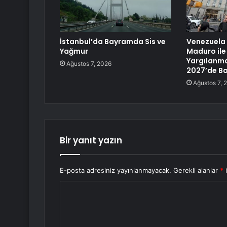
İstanbul’da Bayramda Sis ve
Venezuela 
Yağmur
Maduro ile 
Yargılanma
Ağustos 7, 2026
2027’de B
Ağustos 7, 
Bir yanıt yazın
E-posta adresiniz yayınlanmayacak.
Gerekli alanlar
*
i
Y
o
r