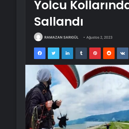
Yolcu Kolların
Sallandı
RAMAZAN SARIGÜL
Ağustos 2, 2023
Facebook
Twitter
LinkedIn
Tumblr
Pinterest
Reddit