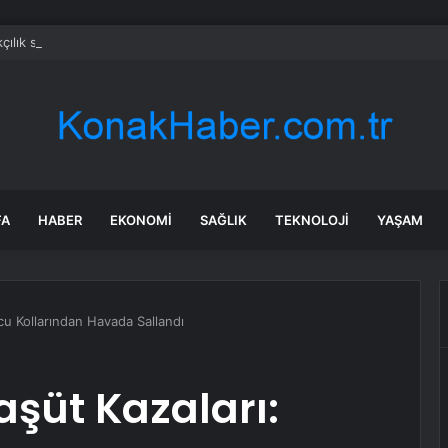
çılık skandalıyla partiden istifa ettirilen vekil CHP’nin ilk transferi oldu
FA
HABER
EKONOMI
SAĞLIK
TEKNOLOJI
YAŞAM
cu Kollarından Havada Sallandı
şüt Kazaları: