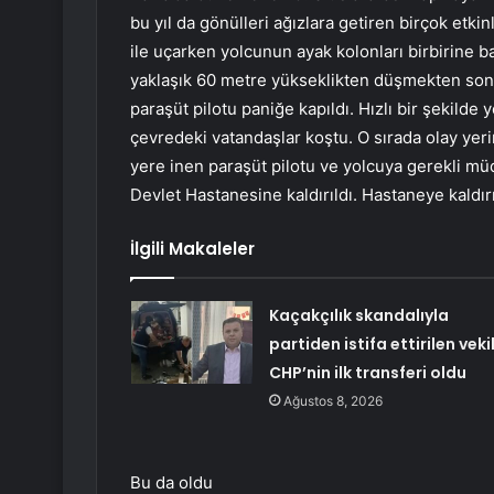
bu yıl da gönülleri ağızlara getiren birçok etkin
ile uçarken yolcunun ayak kolonları birbirine ba
yaklaşık 60 metre yükseklikten düşmekten son 
paraşüt pilotu paniğe kapıldı. Hızlı bir şekild
çevredeki vatandaşlar koştu. O sırada olay ye
yere inen paraşüt pilotu ve yolcuya gerekli müd
Devlet Hastanesine kaldırıldı. Hastaneye kaldı
İlgili Makaleler
Kaçakçılık skandalıyla
partiden istifa ettirilen veki
CHP’nin ilk transferi oldu
Ağustos 8, 2026
Bu da oldu