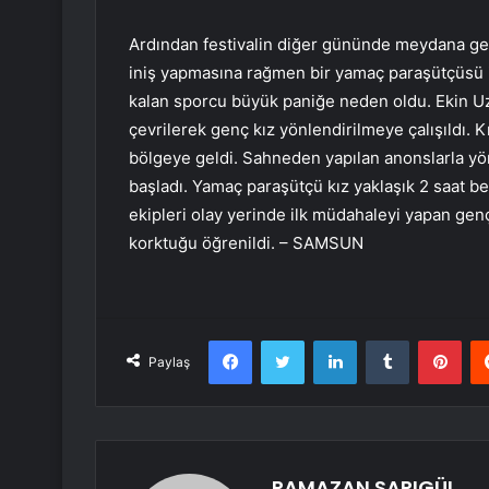
Ardından festivalin diğer gününde meydana ge
iniş yapmasına rağmen bir yamaç paraşütçüsü 
kalan sporcu büyük paniğe neden oldu. Ekin Uz
çevrilerek genç kız yönlendirilmeye çalışıldı.
bölgeye geldi. Sahneden yapılan anonslarla yön
başladı. Yamaç paraşütçü kız yaklaşık 2 saat bek
ekipleri olay yerinde ilk müdahaleyi yapan gen
korktuğu öğrenildi. – SAMSUN
Facebook
Twitter
LinkedIn
Tumblr
Pint
Paylaş
RAMAZAN SARIGÜL