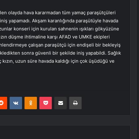
len olayda hava kararmadan tüm yamaç paraşütçüleri
iniş yapamadı. Akşam karanlığında paraşütüyle havada
unlar konseri için kurulan sahnenin ışıkları gökyüzüne
 Kızın düşme ihtimaline karşı AFAD ve UMKE ekipleri
lendirmeye çalışan paraşütçü için endişeli bir bekleyiş
ledikten sonra güvenli bir şekilde iniş yapabildi. Sağlık
ç kızın, uzun süre havada kaldığı için çok üşüdüğü ve
erest
Reddit
VKontakte
Odnoklassniki
Pocket
E-Posta ile paylaş
Yazdır