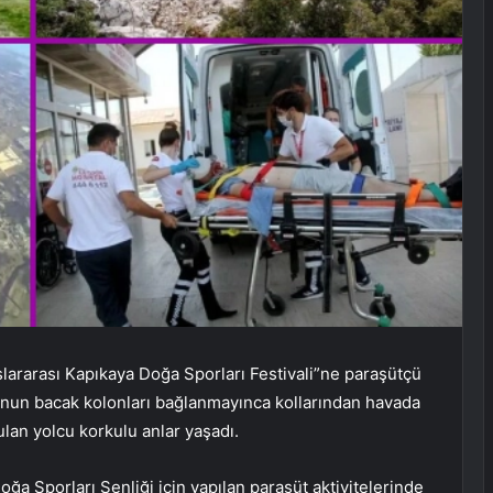
lararası Kapıkaya Doğa Sporları Festivali”ne paraşütçü
unun bacak kolonları bağlanmayınca kollarından havada
tulan yolcu korkulu anlar yaşadı.
ğa Sporları Şenliği için yapılan paraşüt aktivitelerinde