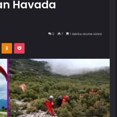
dan Havada
0
7
1 dakika okuma süresi
VKontakte
Odnoklassniki
Pocket