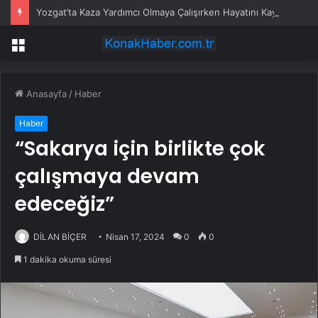
Yozgat’ta Kaza Yardımcı Olmaya Çalışırken Hayatını Kaybetti
Menü
Anasayfa
/
Haber
Haber
“Sakarya için birlikte çok
çalışmaya devam
edeceğiz”
DİLAN BİÇER
Nisan 17, 2024
0
0
1 dakika okuma süresi