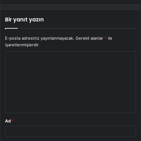
Bir yanıt yazın
E-posta adresiniz yayınlanmayacak.
Gerekli alanlar
*
ile
işaretlenmişlerdir
Y
o
r
u
m
*
Ad
*