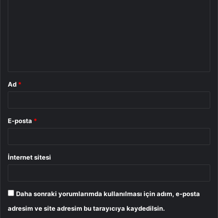
r
u
m
*
Ad
*
E-posta
*
İnternet sitesi
Daha sonraki yorumlarımda kullanılması için adım, e-posta
adresim ve site adresim bu tarayıcıya kaydedilsin.