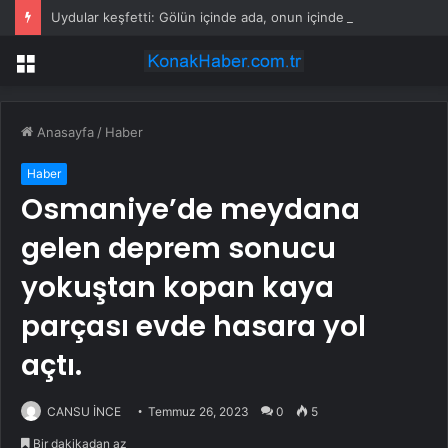
Uydular keşfetti: Gölün içinde ada, onun içinde göl, onun içinde bir ada daha var
Menü
Anasayfa
/
Haber
Haber
Osmaniye’de meydana
gelen deprem sonucu
yokuştan kopan kaya
parçası evde hasara yol
açtı.
CANSU İNCE
Temmuz 26, 2023
0
5
Bir dakikadan az