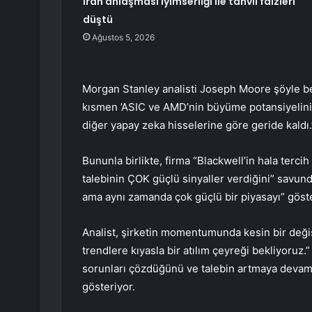
İran anlaşması iyimserliği ile tahvil faizleri
düştü
Ağustos 5, 2026
Morgan Stanley analisti Joseph Moore şöyle bel
kısmen ’ASIC ve AMD’nin büyüme potansiyelinin
diğer yapay zeka hisselerine göre geride kaldı.
Bununla birlikte, firma “Blackwell’in hala terc
talebinin ÇOK güçlü sinyaller verdiğini” savundu
ama aynı zamanda çok güçlü bir piyasayı” göste
Analist, şirketin momentumunda kesin bir değiş
trendlere kıyasla bir atılım çeyreği bekliyoruz.” 
sorunları çözdüğünü ve talebin artmaya devam 
gösteriyor.