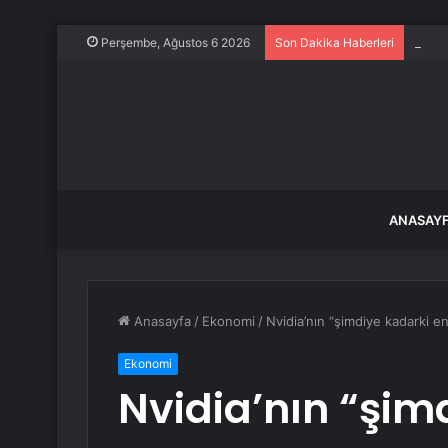
Bilim
Perşembe, Ağustos 6 2026
Son Dakika Haberleri
ANASAY
Anasayfa
/
Ekonomi
/
Nvidia’nın “şimdiye kadarki e
Ekonomi
Nvidia’nın “şim