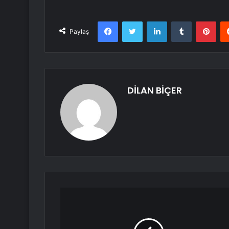
Facebook
Twitter
LinkedIn
Tumblr
Pint
Paylaş
DİLAN BİÇER