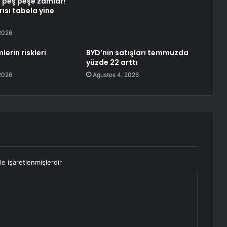
 peş peşe zamlar!
ısı tabela yine
2026
lerin riskleri
BYD’nin satışları temmuzda
yüzde 22 arttı
2026
Ağustos 4, 2026
le işaretlenmişlerdir