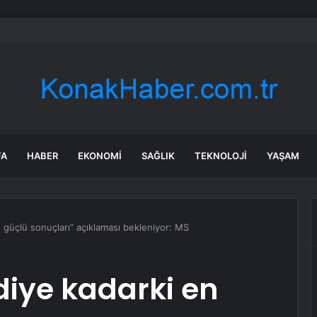
 insanları gerçeği açıkladı: Em fazla bu kadar olabiliyormuş
FA
HABER
EKONOMI
SAĞLIK
TEKNOLOJI
YAŞAM
n güçlü sonuçları” açıklaması bekleniyor: MS
diye kadarki en