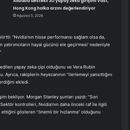
Alibaba destekli 3D yapay zeka girişimi Vast,
Hong Kong halka arzını değerlendiriyor
Ağustos 5, 2026
irtti: “Nvidia’nın hisse performansı sağlam olsa da,
 yatırımcıların hayal gücünü ele geçirmesi’ nedeniyle
”
ih edilen yapay zeka çipi olduğunu ve Vera Rubin
. Ayrıca, rakiplerin heyecanının “ilerlemeyi yansıttığını
rdiğini ekledi.
im bekliyor. Morgan Stanley şunları yazdı: “Son
Sektör kontrolleri, Nvidia’nın daha önceki raf ile ilgili
ettiğini gösteren “önemli bir hızlanma” olduğunu