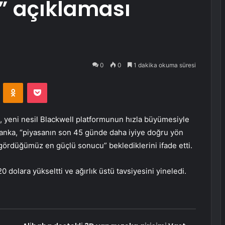
” açıklaması
0
0
1 dakika okuma süresi
VKontakte
Odnoklassniki
Pocket
, yeni nesil Blackwell platformunun hızla büyümesiyle
 Banka, “piyasanın son 45 günde daha iyiye doğru yön
 gördüğümüz en güçlü sonucu” beklediklerini ifade etti.
 dolara yükseltti ve ağırlık üstü tavsiyesini yineledi.