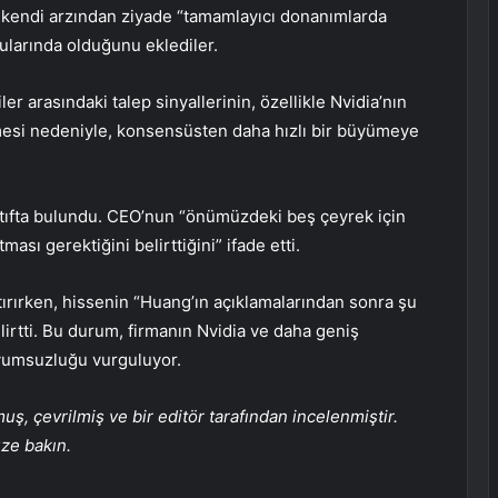
ın kendi arzından ziyade “tamamlayıcı donanımlarda
ularında olduğunu eklediler.
er arasındaki talep sinyallerinin, özellikle Nvidia’nın
mesi nedeniyle, konsensüsten daha hızlı bir büyümeye
tıfta bulundu. CEO’nun “önümüzdeki beş çeyrek için
ası gerektiğini belirttiğini” ifade etti.
tırırken, hissenin “Huang’ın açıklamalarından sonra şu
rtti. Bu durum, firmanın Nvidia ve daha geniş
uyumsuzluğu vurguluyor.
, çevrilmiş ve bir editör tarafından incelenmiştir.
üze bakın.