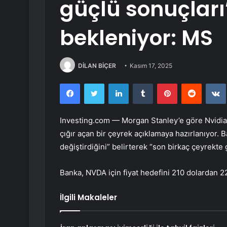
güçlü sonuçları
bekleniyor: MS
DİLAN BİÇER
Kasım 17, 2025
Facebook
Twitter
LinkedIn
Tumblr
Pinterest
Reddit
Investing.com — Morgan Stanley’e göre
Nvidia
çığır açan bir çeyrek açıklamaya hazırlanıyor.
değiştirdiğini” belirterek “son birkaç çeyrekte
Banka, NVDA için fiyat hedefini 210 dolardan 220
İlgili Makaleler