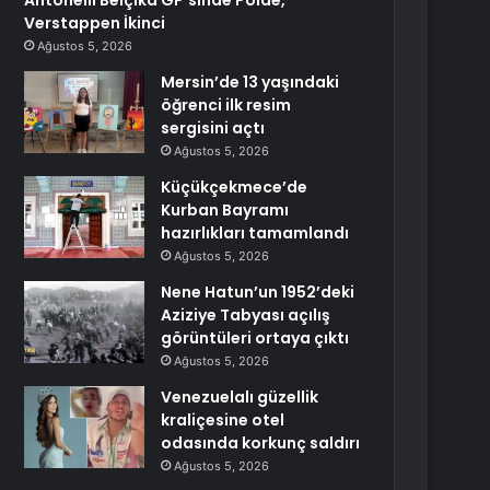
Antonelli Belçika GP’sinde Polde,
Verstappen İkinci
Ağustos 5, 2026
Mersin’de 13 yaşındaki
öğrenci ilk resim
sergisini açtı
Ağustos 5, 2026
Küçükçekmece’de
Kurban Bayramı
hazırlıkları tamamlandı
Ağustos 5, 2026
Nene Hatun’un 1952’deki
Aziziye Tabyası açılış
görüntüleri ortaya çıktı
Ağustos 5, 2026
Venezuelalı güzellik
kraliçesine otel
odasında korkunç saldırı
Ağustos 5, 2026