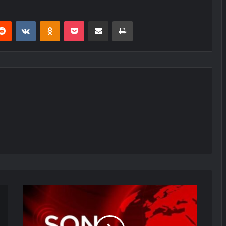
erest
Reddit
VKontakte
Odnoklassniki
Pocket
E-Posta ile paylaş
Yazdır