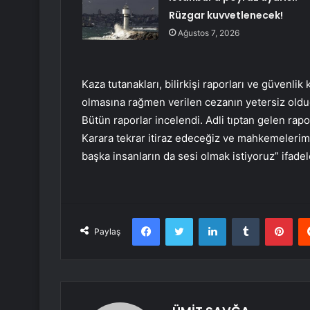
Rüzgar kuvvetlenecek!
Ağustos 7, 2026
Kaza tutanakları, bilirkişi raporları ve güven
olmasına rağmen verilen cezanın yetersiz oldu
Bütün raporlar incelendi. Adli tıptan gelen rapo
Karara tekrar itiraz edeceğiz ve mahkemelerimi
başka insanların da sesi olmak istiyoruz” ifadel
Facebook
Twitter
LinkedIn
Tumblr
Pint
Paylaş