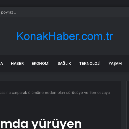
a poyraz uyarısı: Rüzgar kuvvetlenecek!
FA
HABER
EKONOMI
SAĞLIK
TEKNOLOJI
YAŞAM
abasına çarparak ölümüne neden olan sürücüye verilen cezaya
rımda yürüyen