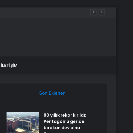
İLETIŞIM
Son Eklenen
80 yıllık rekor kırıldı:
Pentagon’u geride
bırakan dev bina