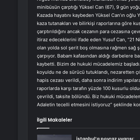
minibüsün çarptığı Yüksel Can (67), 9 gün yoğ
Kazada hayatını kaybeden Yüksel Can’ın oğlu Y
kaza tutanakları ve bilirkişi raporlarına göre k
çarptırıldığını ancak cezanın para cezasına çevr
itiraz edeceklerini ifade eden Yusuf Can, “21 
olan yolda sol şerit boş olmasına rağmen sağ ş
çarpıyor. Babam kafasından aldığı darbelere b
kaybetti. Bizim de hukuki mücadelemiz başladı.
koyuldu ne de sürücü tutuklandı, nezaretten çık
hapis cezası verildi, daha sonra indirim yapılara
raporlarda karşı tarafın yüzde 100 kusurlu oldu
çevrildi, taksite bölündü. Biz hukuki mücadele
Adaletin tecelli etmesini istiyoruz” şeklinde ko
İlgili Makaleler
İstanbul’a poyraz uyarısı: