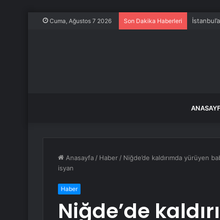
İstanbul’
Cuma, Ağustos 7 2026
Son Dakika Haberleri
ANASAY
Anasayfa
/
Haber
/
Niğde’de kaldırımda yürüyen b
isyan
Haber
Niğde’de kaldı