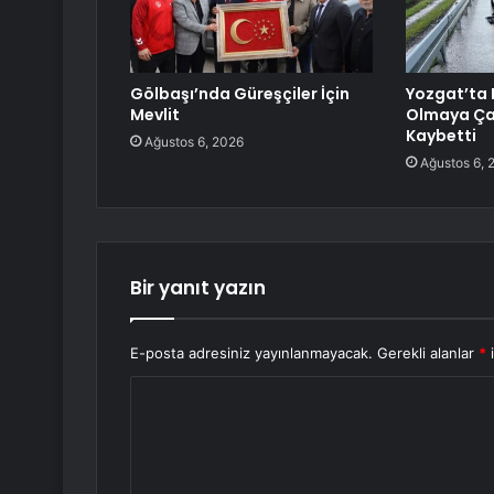
Gölbaşı’nda Güreşçiler İçin
Yozgat’ta 
Mevlit
Olmaya Çal
Kaybetti
Ağustos 6, 2026
Ağustos 6, 
Bir yanıt yazın
E-posta adresiniz yayınlanmayacak.
Gerekli alanlar
*
i
Y
o
r
u