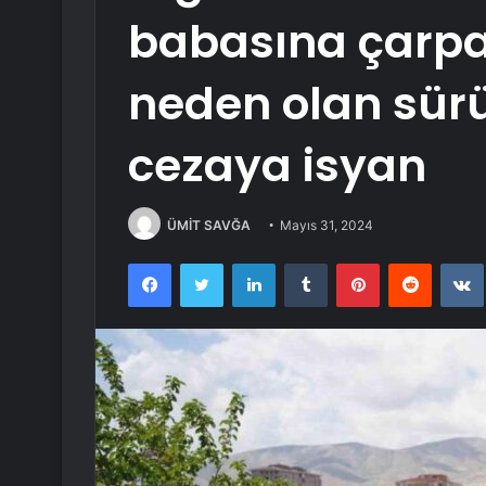
babasına çarp
neden olan sürü
cezaya isyan
ÜMİT SAVĞA
Mayıs 31, 2024
Facebook
Twitter
LinkedIn
Tumblr
Pinterest
Reddit