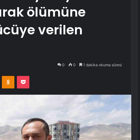
arak ölümüne
cüye verilen
0
0
1 dakika okuma süresi
VKontakte
Odnoklassniki
Pocket