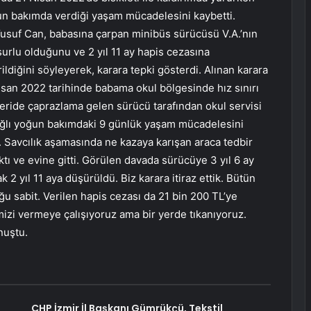
un bakımda verdiği yaşam mücadelesini kaybetti.
usuf Can, babasına çarpan minibüs sürücüsü V.A.’nın
usurlu olduğunu ve 2 yıl 11 ay hapis cezasına
ildiğini söyleyerek, karara tepki gösterdi. Alınan karara
Nisan 2022 tarihinde babama okul bölgesinde hız sınırı
eride çaprazlama gelen sürücü tarafından okul servisi
ağlı yoğun bakımdaki 9 günlük yaşam mücadelesini
 Savcılık aşamasında ne kazaya karışan araca tedbir
tı ve evine gitti. Görülen davada sürücüye 3 yıl 6 ay
k 2 yıl 11 aya düşürüldü. Biz karara itiraz ettik. Bütün
ğu sabit. Verilen hapis cezası da 21 bin 200 TL’ye
mizi vermeye çalışıyoruz ama bir yerde tıkanıyoruz.
nuştu.
CHP İzmir İl Başkanı Gümrükçü, Tekstil