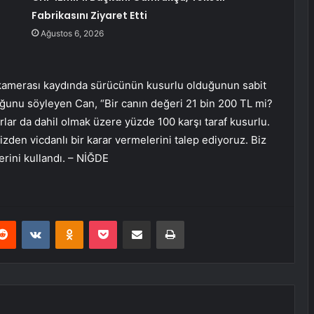
Fabrikasını Ziyaret Etti
Ağustos 6, 2026
lik kamerası kaydında sürücünün kusurlu olduğunun sabit
ğunu söyleyen Can, “Bir canın değeri 21 bin 200 TL mi?
rlar da dahil olmak üzere yüzde 100 karşı taraf kusurlu.
zden vicdanlı bir karar vermelerini talep ediyoruz. Biz
erini kullandı. – NİĞDE
erest
Reddit
VKontakte
Odnoklassniki
Pocket
E-Posta ile paylaş
Yazdır