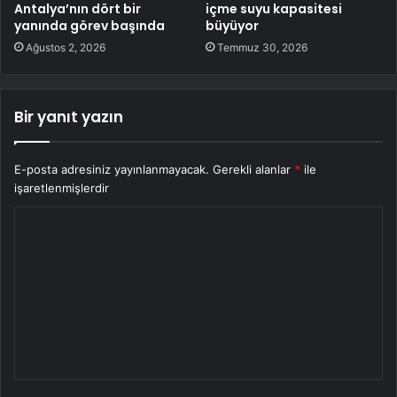
Antalya’nın dört bir
içme suyu kapasitesi
yanında görev başında
büyüyor
Ağustos 2, 2026
Temmuz 30, 2026
Bir yanıt yazın
E-posta adresiniz yayınlanmayacak.
Gerekli alanlar
*
ile
işaretlenmişlerdir
Y
o
r
u
m
*