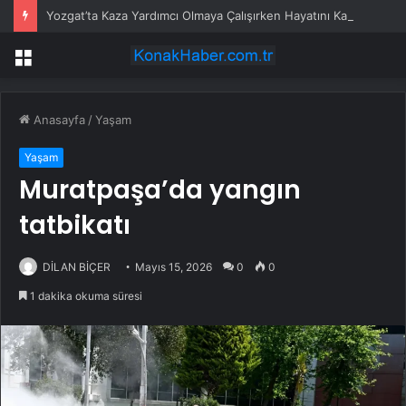
Yozgat’ta Kaza Yardımcı Olmaya Çalışırken Hayatını Kaybetti
Menü
Anasayfa
/
Yaşam
Yaşam
Muratpaşa’da yangın
tatbikatı
DİLAN BİÇER
Mayıs 15, 2026
0
0
1 dakika okuma süresi