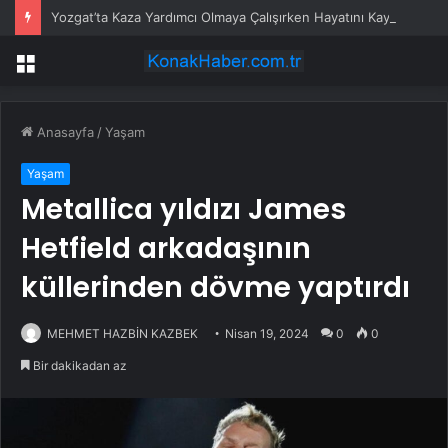
Yozgat’ta Kaza Yardımcı Olmaya Çalışırken Hayatını Kaybetti
Menü
Anasayfa
/
Yaşam
Yaşam
Metallica yıldızı James
Hetfield arkadaşının
küllerinden dövme yaptırdı
MEHMET HAZBİN KAZBEK
Nisan 19, 2024
0
0
Bir dakikadan az