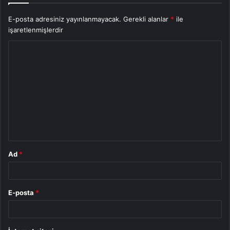
E-posta adresiniz yayınlanmayacak.
Gerekli alanlar
*
ile
işaretlenmişlerdir
Y
o
r
u
m
*
Ad
*
E-posta
*