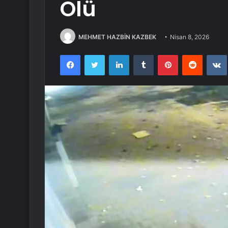
Ölü
MEHMET HAZBİN KAZBEK
Nisan 8, 2026
Facebook
Twitter
LinkedIn
Tumblr
Pinterest
Reddit