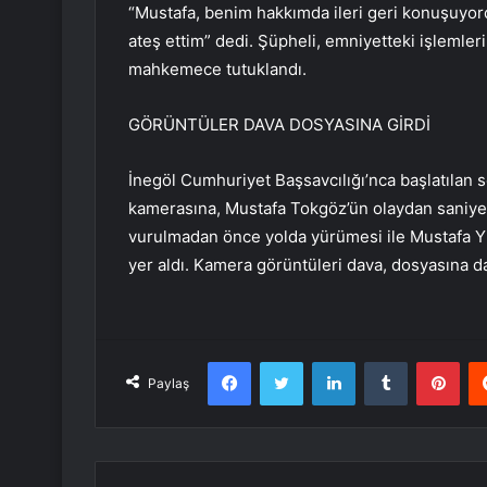
“Mustafa, benim hakkımda ileri geri konuşuyor
ateş ettim” dedi. Şüpheli, emniyetteki işlemleri
mahkemece tutuklandı.
GÖRÜNTÜLER DAVA DOSYASINA GİRDİ
İnegöl Cumhuriyet Başsavcılığı’nca başlatılan 
kamerasına, Mustafa Tokgöz’ün olaydan saniyel
vurulmadan önce yolda yürümesi ile Mustafa Yıl
yer aldı. Kamera görüntüleri dava, dosyasına da
Facebook
Twitter
LinkedIn
Tumblr
Pint
Paylaş