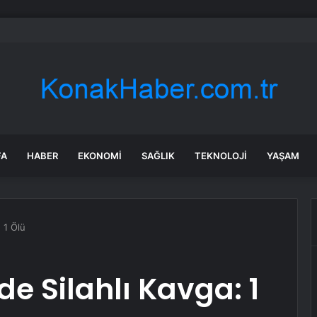
ye, Arabistan ve Pakistan savunma anlaşması imzalayacak
FA
HABER
EKONOMI
SAĞLIK
TEKNOLOJI
YAŞAM
 1 Ölü
e Silahlı Kavga: 1