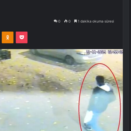
0
0
1 dakika okuma süresi
VKontakte
Odnoklassniki
Pocket