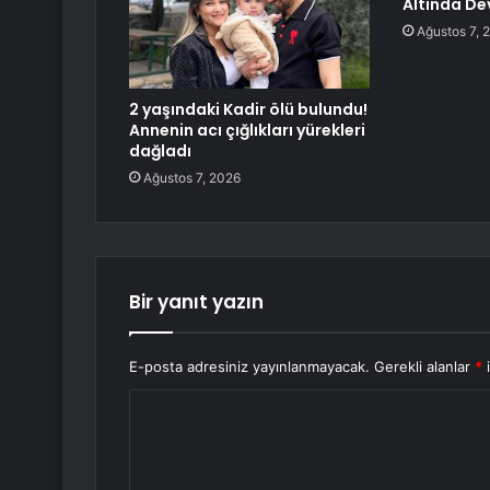
Altında D
Ağustos 7, 
2 yaşındaki Kadir ölü bulundu!
Annenin acı çığlıkları yürekleri
dağladı
Ağustos 7, 2026
Bir yanıt yazın
E-posta adresiniz yayınlanmayacak.
Gerekli alanlar
*
i
Y
o
r