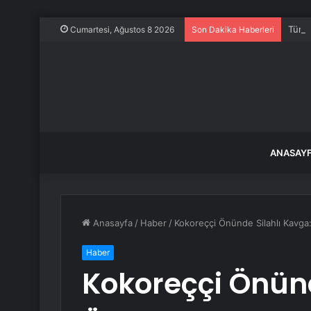
Türki
Cumartesi, Ağustos 8 2026
Son Dakika Haberleri
ANASAY
Anasayfa
/
Haber
/
Kokoreççi Önünde Silahlı Kavga:
Haber
Kokoreççi Önünd