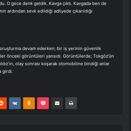
du. O gece denk geldik. Kavga çıktı. Kavgada ben de
nin ardından sevk edildiği adliyede çıkarıldığı
soruşturma devam ederken; bir iş yerinin güvenlik
er önceki görüntüleri yansıdı. Görüntülerde; Tokgöz’ün
dız’ın, olay sonrası koşarak otomobiline bindiği anlar
 girdi.
erest
Reddit
VKontakte
Odnoklassniki
Pocket
E-Posta ile paylaş
Yazdır