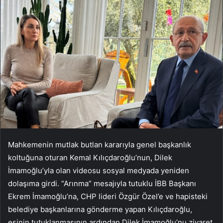
Mahkemenin mutlak butlan kararıyla genel başkanlık
koltuğuna oturan Kemal Kılıçdaroğlu’nun, Dilek
İmamoğlu’yla olan videosu sosyal medyada yeniden
dolaşıma girdi. “Arınma” mesajıyla tutuklu İBB Başkanı
Ekrem İmamoğlu’na, CHP lideri Özgür Özel’e ve hapisteki
belediye başkanlarına gönderme yapan Kılıçdaroğlu,
eşinin tutuklanmasının ardından Dilek İmamoğlu’nu ziyaret