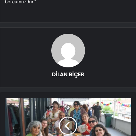
borcumuzdur.”
DİLAN BİÇER