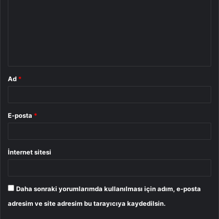
r
u
m
*
Ad
*
E-posta
*
İnternet sitesi
Daha sonraki yorumlarımda kullanılması için adım, e-posta
adresim ve site adresim bu tarayıcıya kaydedilsin.