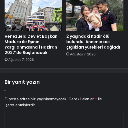
Venezuela Devlet Başkanı
2 yaşındaki Kadir ölü
Maduro ile Eşinin
bulundu! Annenin acı
Yargılanmasına 1 Haziran
çığlıkları yürekleri dağladı
2027’de Başlanacak
Ağustos 7, 2026
Ağustos 7, 2026
Bir yanıt yazın
E-posta adresiniz yayınlanmayacak.
Gerekli alanlar
*
ile
işaretlenmişlerdir
Y
o