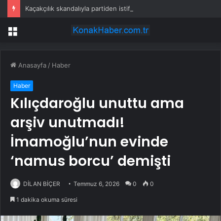
Kaçakçılık skandalıyla partiden istifa ettirilen vekil CHP’nin ilk transferi oldu
Menü
Anasayfa
/
Haber
Haber
Kılıçdaroğlu unuttu ama
arşiv unutmadı!
İmamoğlu’nun evinde
‘namus borcu’ demişti
DİLAN BİÇER
Temmuz 6, 2026
0
0
1 dakika okuma süresi