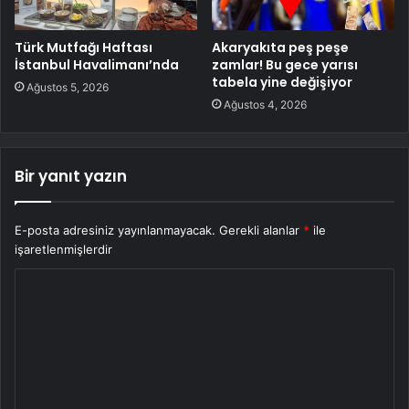
Türk Mutfağı Haftası
Akaryakıta peş peşe
İstanbul Havalimanı’nda
zamlar! Bu gece yarısı
tabela yine değişiyor
Ağustos 5, 2026
Ağustos 4, 2026
Bir yanıt yazın
E-posta adresiniz yayınlanmayacak.
Gerekli alanlar
*
ile
işaretlenmişlerdir
Y
o
r
u
m