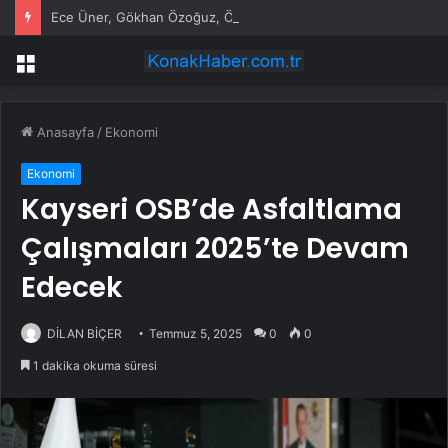
Ece Üner, Gökhan Özoğuz, Öykü Serter’in savunmaları aynı
Menü
Anasayfa
/
Ekonomi
Ekonomi
Kayseri OSB’de Asfaltlama
Çalışmaları 2025’te Devam
Edecek
DİLAN BİÇER
Temmuz 5, 2025
0
0
1 dakika okuma süresi