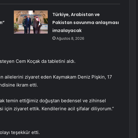
Türkiye, Arabistan ve
n”
Pakistan savunma anlaşması
imzalayacak
Ağustos 8, 2026
steyen Cem Koçak da tabletini aldı.
ın ailelerini ziyaret eden Kaymakam Deniz Pişkin, 17
disine ikram etti.
tak temin ettiğimiz doğuştan bedensel ve zihinsel
 için ziyaret ettik. Kendilerine acil şifalar diliyorum.”
layı teşekkür etti.