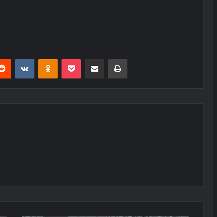
erest
Reddit
VKontakte
Odnoklassniki
Pocket
E-Posta ile paylaş
Yazdır