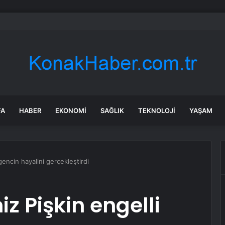
ye, Arabistan ve Pakistan savunma anlaşması imzalayacak
FA
HABER
EKONOMI
SAĞLIK
TEKNOLOJI
YAŞAM
encin hayalini gerçekleştirdi
 Pişkin engelli