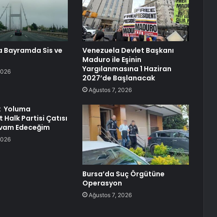
a Bayramda Sis ve
Venezuela Devlet Başkanı
Maduro ile Eşinin
Yargılanmasına 1 Haziran
2026
2027’de Başlanacak
Ağustos 7, 2026
l: Yoluma
 Halk Partisi Çatısı
evam Edeceğim
2026
Bursa’da Suç Örgütüne
Operasyon
Ağustos 7, 2026