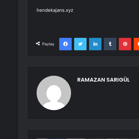
hendekajans.xyz
Facebook
Twitter
LinkedIn
Tumblr
Pint
Paylaş
RAMAZAN SARIGÜL