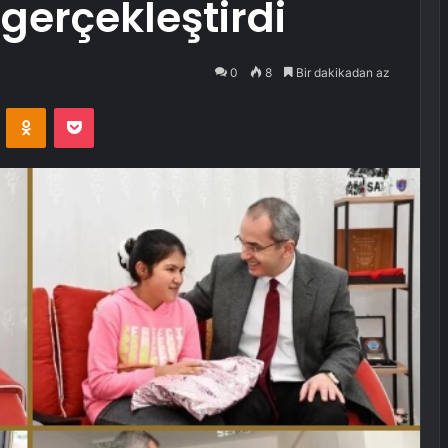
gerçekleştirdi
0
8
Bir dakikadan az
VKontakte
Odnoklassniki
Pocket