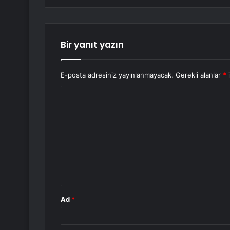
Bir yanıt yazın
E-posta adresiniz yayınlanmayacak.
Gerekli alanlar
*
i
Y
o
r
u
m
*
Ad
*