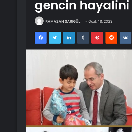
gencin hayalini 
RAMAZAN SARIGÜL
Ocak 18, 2023
Facebook
Twitter
LinkedIn
Tumblr
Pinterest
Reddit