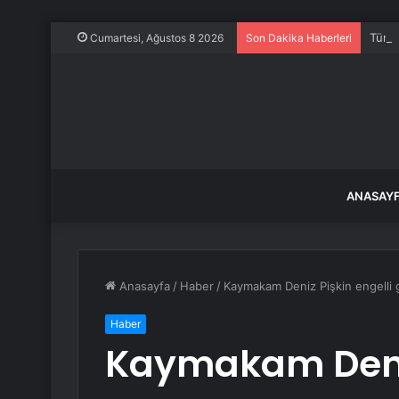
Türki
Cumartesi, Ağustos 8 2026
Son Dakika Haberleri
ANASAY
Anasayfa
/
Haber
/
Kaymakam Deniz Pişkin engelli g
Haber
Kaymakam Deniz