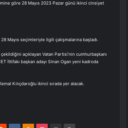
ine göre 28 Mayıs 2023 Pazar günü ikinci cinsiyet
 Mayıs seçimleriyle ilgili çalışmalarına başladı.
çekildiğini açıklayan Vatan Partisi’nin cumhurbaşkanı
ET İttifakı başkan adayı Sinan Ogan yeni kadroda
emal Kılıçdaroğlu ikinci sırada yer alacak.
erest
Reddit
VKontakte
Odnoklassniki
Pocket
E-Posta ile paylaş
Yazdır