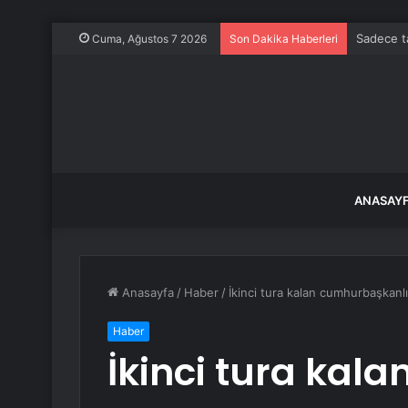
Sadece ta
Cuma, Ağustos 7 2026
Son Dakika Haberleri
ANASAY
Anasayfa
/
Haber
/
İkinci tura kalan cumhurbaşkanlığ
Haber
İkinci tura kala