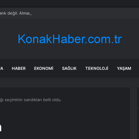
nk değil: Almanya’nın yeni savaş planı dikkat çekti
FA
HABER
EKONOMI
SAĞLIK
TEKNOLOJI
YAŞAM
ı seçiminin sandıkları belli oldu.
n