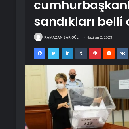
cumhurbaşkanlı
sandıkları belli 
RAMAZAN SARIGÜL
Haziran 2, 2023
Facebook
Twitter
LinkedIn
Tumblr
Pinterest
Reddit