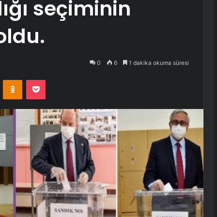
ğı seçiminin
oldu.
0
6
1 dakika okuma süresi
VKontakte
Odnoklassniki
Pocket