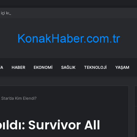
 içi kullanımda bu araçları alanlar pişman olacak
FA
HABER
EKONOMI
SAĞLIK
TEKNOLOJI
YAŞAM
l Star’da Kim Elendi?
ldı: Survivor All