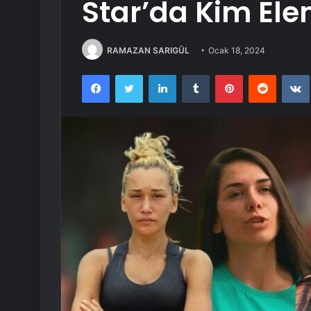
Star’da Kim Ele
RAMAZAN SARIGÜL
Ocak 18, 2024
Facebook
Twitter
LinkedIn
Tumblr
Pinterest
Reddit