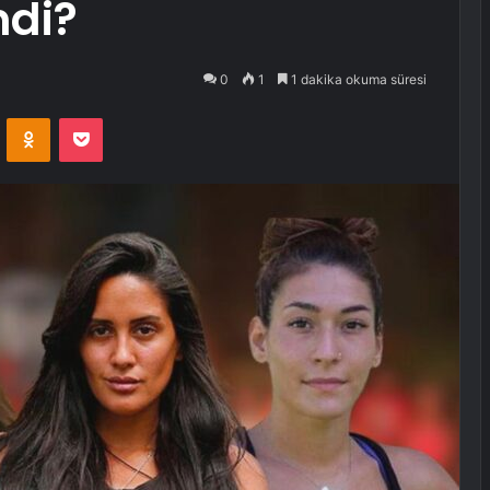
ndi?
0
1
1 dakika okuma süresi
VKontakte
Odnoklassniki
Pocket