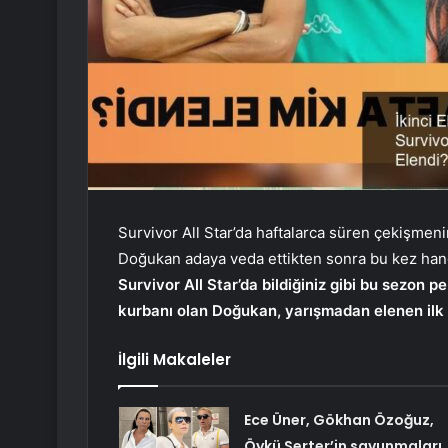
Survivor All Star’da haftalarca süren çekişmen
Doğukan adaya veda ettikten sonra bu kez hang
Survivor All Star’da bildiğiniz gibi bu sezon p
kurbanı olan Doğukan, yarışmadan elenen ilk 
İlgili Makaleler
Ece Üner, Gökhan Özoğuz,
Öykü Serter’in savunmaları