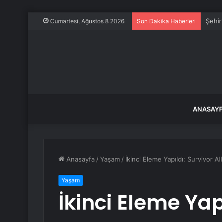
Şehir
Cumartesi, Ağustos 8 2026
Son Dakika Haberleri
ANASAY
Anasayfa
/
Yaşam
/
İkinci Eleme Yapıldı: Survivor Al
Yaşam
İkinci Eleme Yapı