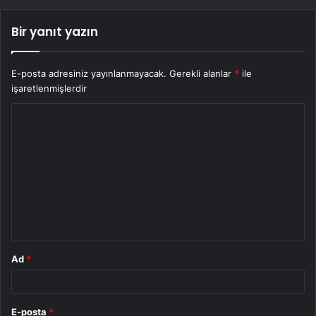
Bir yanıt yazın
E-posta adresiniz yayınlanmayacak.
Gerekli alanlar
*
ile
işaretlenmişlerdir
Y
o
r
u
m
*
Ad
*
E-posta
*