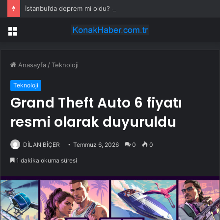
İstanbul’da deprem mi oldu? SON DAKİKA! 28 Temmuz İstanbul’da az önce nerede deprem oldu?
Menü
Anasayfa
/
Teknoloji
Teknoloji
Grand Theft Auto 6 fiyatı
resmi olarak duyuruldu
DİLAN BİÇER
Temmuz 6, 2026
0
0
1 dakika okuma süresi