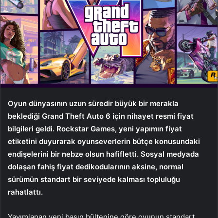
Oyun dünyasının uzun süredir büyük bir merakla
beklediği Grand Theft Auto 6 için nihayet resmi fiyat
bilgileri geldi. Rockstar Games, yeni yapımın fiyat
etiketini duyurarak oyunseverlerin bütçe konusundaki
endişelerini bir nebze olsun hafifletti. Sosyal medyada
dolaşan fahiş fiyat dedikodularının aksine, normal
sürümün standart bir seviyede kalması topluluğu
rahatlattı.
​Yayımlanan yeni basın bültenine göre oyunun standart