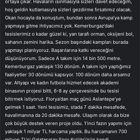
ortaya çıkar. Havaların ısınmasıyla sizleri davet edeceğim,
hoş geldin kutlamasıyla sizleri gezdirme fırsatımız olacak.
Okan hocayla da konuştum, bundan sonra Avrupa’ya kamp
yapmaya gitme ihtiyacımız yok. Kemerburgaz’daki
tesislerimiz o kadar güzel ki, yan tarafı orman, oksijeni bol,
sahanın zemini harika. Sezon başındaki kampları burada
yapmayı planlıyoruz. Başarılarına katkı vereceğini
düşünüyorum. Sadece A takım için 14 bin 500 metre.
Kemerburgaz yaklaşık 130 dönüm. A takım için yaptığımız
faaliyetler 30 dönümü kapsıyor. 100 dönüm daha arsamız
var. Altyapı ve kadın futbola hizmet edecek akademi
binasının projesi bitti, 6-8 ay çerçevesinde bu tesisi
bitirmek istiyoruz. Florya’dan maç günü Aslantepe’ye
gelmek 1 saat. Yeni tesisimiz, stada 7 dakika mesafede,
havalimanına da 20 dakika mesafe. Ulaşım olarak da bize
çok büyük destek veren proje oldu. 1’inci fazın yapımı için
yaklaşık 1 milyar TL harcama yaptık. Bu harcamanın 700
milyon TL’si Galatasaray Spor Kulübü’nün kendi