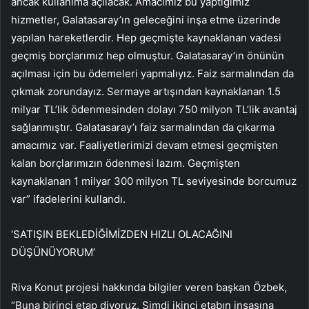
ancak kullanıma açılacak. Amacımız bu yaptığımız
hizmetler, Galatasaray’ın geleceğini inşa etme üzerinde
yapılan hareketlerdir. Hep geçmişte kaynaklanan vadesi
geçmiş borçlarımız hep olmuştur. Galatasaray’ın önünün
açılması için bu ödemeleri yapmalıyız. Faiz sarmalından da
çıkmak zorundayız. Sermaye artışından kaynaklanan 1.5
milyar TL’lik ödenmesinden dolayı 750 milyon TL’lik avantaj
sağlanmıştır. Galatasaray’ı faiz sarmalından da çıkarma
amacımız var. Faaliyetlerimizi devam etmesi geçmişten
kalan borçlarımızın ödenmesi lazım. Geçmişten
kaynaklanan 1 milyar 300 milyon TL seviyesinde borcumuz
var” ifadelerini kullandı.
‘SATIŞIN BEKLEDİĞİMİZDEN HIZLI OLACAĞINI
DÜŞÜNÜYORUM’
Riva Konut projesi hakkında bilgiler veren başkan Özbek,
“Buna birinci etap diyoruz. Şimdi ikinci etabın inşasına