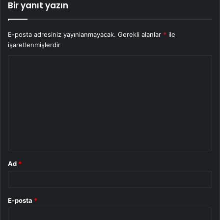
Bir yanıt yazın
E-posta adresiniz yayınlanmayacak.
Gerekli alanlar
*
ile
işaretlenmişlerdir
Y
o
r
u
m
*
Ad
*
E-posta
*