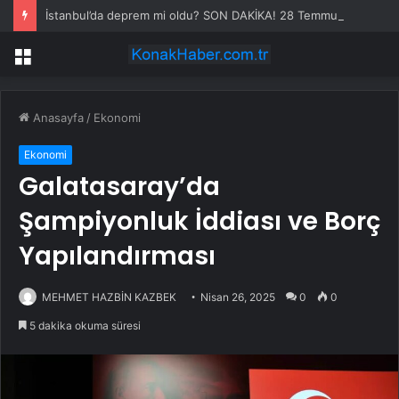
İstanbul’da deprem mi oldu? SON DAKİKA! 28 Temmuz İstanbul’da az önce nerede deprem oldu?
Menü
Anasayfa
/
Ekonomi
Ekonomi
Galatasaray’da
Şampiyonluk İddiası ve Borç
Yapılandırması
MEHMET HAZBİN KAZBEK
Nisan 26, 2025
0
0
5 dakika okuma süresi