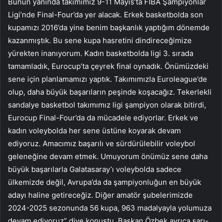
Bunun yanında takımımız 9-11 Mayıs’ta FIBA Şampiyonlar
Ligi’nde Final-Four’da yer alacak. Erkek basketbolda son
kupamızı 2016’da yine benim başkanlık yaptığım dönemde
kazanmıştık. Bu sene kupa hasretini dindireceğimize
yürekten inanıyorum. Kadın basketbolda ligi 3. sırada
tamamladık, Eurocup’ta çeyrek final oynadık. Önümüzdeki
sene için planlamamızı yaptık. Takımımızla Euroleague’de
olup, daha büyük başarıların peşinde koşacağız. Tekerlekli
sandalye basketbol takımımız ligi şampiyon olarak bitirdi,
Eurocup Final-Four’da da mücadele ediyorlar. Erkek ve
kadın voleybolda her sene üstüne koyarak devam
ediyoruz. Amacımız başarılı ve sürdürülebilir voleybol
geleneğine devam etmek. Umuyorum önümüz sene daha
büyük başarılarla Galatasaray’ı voleybolda sadece
ülkemizde değil, Avrupa’da da şampiyonluğun en büyük
adayı haline getireceğiz. Diğer amatör şubelerimizde
2024-2025 sezonunda 56 kupa, 963 madalyayla yolumuza
devam ediyoruz” diye konuştu. Başkan Özbek ayrıca sarı-