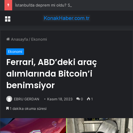
İstanbul’da deprem mi oldu? SON DAKİKA! 28 Temmuz İstanbul’da az önce nerede deprem oldu?
Menü
Anasayfa
/
Ekonomi
Ekonomi
Ferrari, ABD’deki araç
alımlarında Bitcoin’i
benimsiyor
EBRU GERDAN
Kasım 18, 2023
0
1
1 dakika okuma süresi