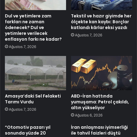
Dul ve yetimlere zam
Tekstil ve hazır giyimde her
farkları ne zaman
ölçekte kan kaybı: Borçlar
ödenecek? Dul ve
katlandı kârlar eksi yazdı
yetimlere verilecek
Ağustos 7, 2026
enflasyon farkı ne kadar?
Ağustos 7, 2026
Amasya’daki Sel Felaketi
ABD-İran hattında
Tarımı Vurdu
yumuşama: Petrol çakıldı,
altın yükseliyor
Ağustos 7, 2026
Ağustos 6, 2026
“Otomotiv pazarı yıl
İran anlaşması iyimserliği
sonunda yüzde 20
ile tahvil faizleri düştü