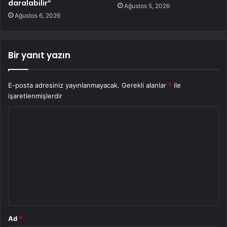
daralabilir”
Ağustos 5, 2026
Ağustos 6, 2026
Bir yanıt yazın
E-posta adresiniz yayınlanmayacak.
Gerekli alanlar
*
ile
işaretlenmişlerdir
Y
o
r
u
m
*
Ad
*