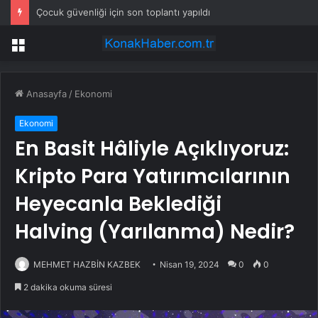
Çocuk güvenliği için son toplantı yapıldı
Menü
Anasayfa
/
Ekonomi
Ekonomi
En Basit Hâliyle Açıklıyoruz:
Kripto Para Yatırımcılarının
Heyecanla Beklediği
Halving (Yarılanma) Nedir?
MEHMET HAZBİN KAZBEK
Nisan 19, 2024
0
0
2 dakika okuma süresi