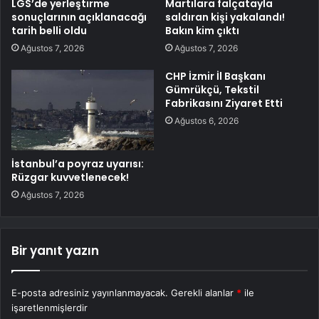
LGS’de yerleştirme
Martılara falçatayla
sonuçlarının açıklanacağı
saldıran kişi yakalandı!
tarih belli oldu
Bakın kim çıktı
Ağustos 7, 2026
Ağustos 7, 2026
CHP İzmir İl Başkanı
Gümrükçü, Tekstil
Fabrikasını Ziyaret Etti
Ağustos 6, 2026
İstanbul’a poyraz uyarısı:
Rüzgar kuvvetlenecek!
Ağustos 7, 2026
Bir yanıt yazın
E-posta adresiniz yayınlanmayacak.
Gerekli alanlar
*
ile
işaretlenmişlerdir