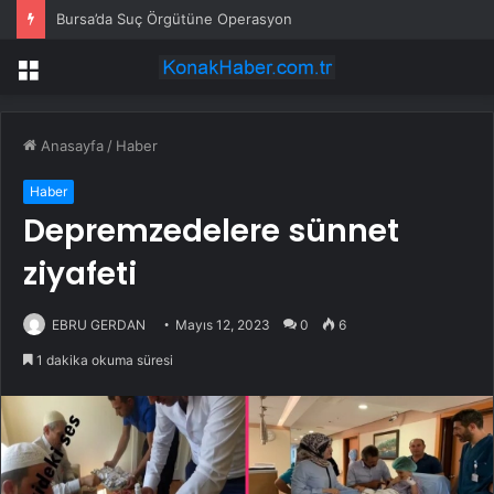
Bursa’da Suç Örgütüne Operasyon
Menü
Anasayfa
/
Haber
Haber
Depremzedelere sünnet
ziyafeti
EBRU GERDAN
Mayıs 12, 2023
0
6
1 dakika okuma süresi