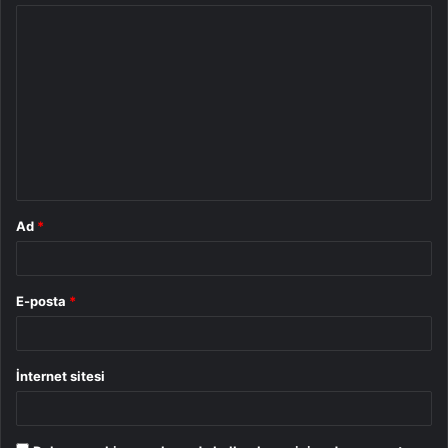
Y
o
r
u
m
*
Ad
*
E-posta
*
İnternet sitesi