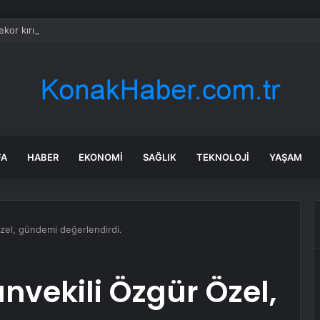
 rekor kırıldı: Pentagon’u geride bırakan dev bina
FA
HABER
EKONOMI
SAĞLIK
TEKNOLOJI
YAŞAM
zel, gündemi değerlendirdi.
vekili Özgür Özel,