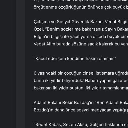
örgütlenme özgürlüğünün önünde çok büyük bir 
Çalışma ve Sosyal Güvenlik Bakanı Vedat Bilgin’
Özel, “Benim sözlerime bakarsanız Sayın Baka
Bilgin’in bilgisi ile yapılıyorsa ortada büyük bi
Vedat Alim burada sözüne sadık kalarak bu yanlı
“Kabul edersem kendime hakim olamam”
6 yaşındaki bir çocuğun cinsel istismara uğradığı 
bunu iki yıldır biliyorduk.’ Haberi yapan gazete
bakansın iki yıldır sustun, iki yıldır tamamlan
Adalet Bakanı Bekir Bozdağ’ın “Ben Adalet Bak
Bozdağ’ın daha önce sosyal medyadan yaptığı pa
“Sedef Kabaş, Sezen Aksu, Gülşen hakkında en ç