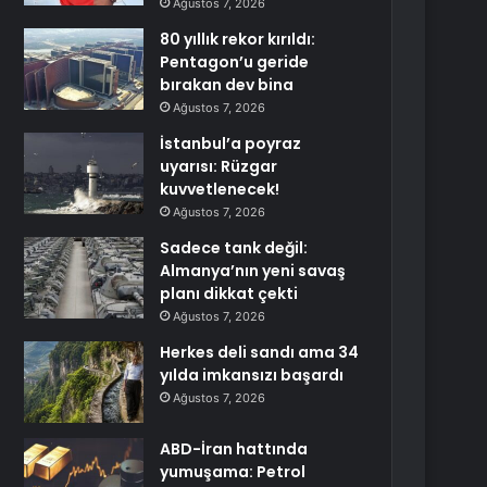
Ağustos 7, 2026
80 yıllık rekor kırıldı:
Pentagon’u geride
bırakan dev bina
Ağustos 7, 2026
İstanbul’a poyraz
uyarısı: Rüzgar
kuvvetlenecek!
Ağustos 7, 2026
Sadece tank değil:
Almanya’nın yeni savaş
planı dikkat çekti
Ağustos 7, 2026
Herkes deli sandı ama 34
yılda imkansızı başardı
Ağustos 7, 2026
ABD-İran hattında
yumuşama: Petrol