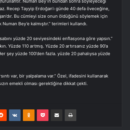
ağfurullahtır. Numan Bey’in bundan sonra söyleyeceği
amaz. Recep Tayyip Erdoğan’ı günde 40 defa öveceğine,
ğan’dır. Bu cümleyi size onun öldüğünü söylemek için
uman Bey’e kalmıştır.” terimleri kullandı.
abını yüzde 20 seviyesindeki enflasyona göre yapsın.”
ın. Yüzde 110 artmış. Yüzde 20 artırsanız yüzde 90’a
Her şey yüzde 100’den fazla. yüzde 20 pahalıysa yüzde
rsıntı var, bir yalpalama var.” Özel, ifadesini kullanarak
ızın emekli olması gerektiğine dikkat çekti.
erest
Reddit
VKontakte
Odnoklassniki
Pocket
E-Posta ile paylaş
Yazdır