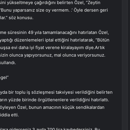
ni yükseltmeye çağırdığını belirten Özel, “Zeytin
‘Bunu yaparsanız size oy vermem. .’ Öyle dersen geri
lar.” söz konusu.
etme süresinin 49 yıla tamamlanacağını hatırlatan Özel,
ığı düzenlemeleri iptal ettiğini hatırlatarak, “Bütün
uşsa evi daha iyi fiyat verene kiralayayım diye.Artık
sizin olunca yapıyorsunuz, mal olunca veriyorsunuz.
kullandı.
gel”
a bir toplu iş sözleşmesi takviyesi verildiğini belirten
n yüzde birinde örgütlenenlere verildiğini hatırlattı.
nı söyleyen Özel, bunun amacının küçük sendikalardan
ddia etti.
ara giderseniz 3 ayda 700 lira kaybedersiniz. Bu