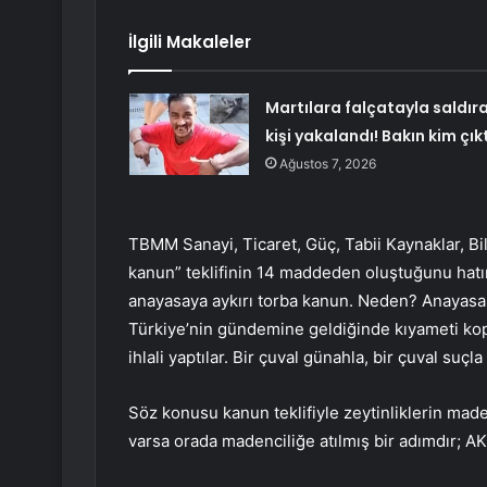
İlgili Makaleler
Martılara falçatayla saldır
kişi yakalandı! Bakın kim çıkt
Ağustos 7, 2026
TBMM Sanayi, Ticaret, Güç, Tabii Kaynaklar, B
kanun” teklifinin 14 maddeden oluştuğunu hatı
anayasaya aykırı torba kanun. Neden? Anayasa M
Türkiye’nin gündemine geldiğinde kıyameti kop
ihlali yaptılar. Bir çuval günahla, bir çuval suçla
Söz konusu kanun teklifiyle zeytinliklerin made
varsa orada madenciliğe atılmış bir adımdır; AK 