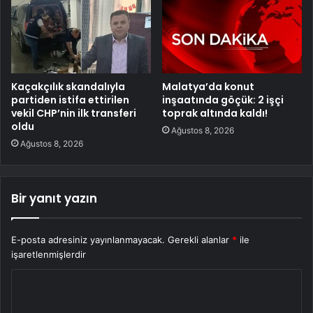
Kaçakçılık skandalıyla
Malatya’da konut
partiden istifa ettirilen
inşaatında göçük: 2 işçi
vekil CHP’nin ilk transferi
toprak altında kaldı!
oldu
Ağustos 8, 2026
Ağustos 8, 2026
Bir yanıt yazın
E-posta adresiniz yayınlanmayacak.
Gerekli alanlar
*
ile
işaretlenmişlerdir
Y
o