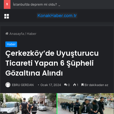
İstanbul’da deprem mi oldu? SON DAKİKA! 28 Temmuz İstanbul’da az önce nerede deprem oldu?
Menü
Anasayfa
/
Haber
Haber
Çerkezköy’de Uyuşturucu
Ticareti Yapan 6 Şüpheli
Gözaltına Alındı
EBRU GERDAN
Ocak 17, 2024
0
1
Bir dakikadan az