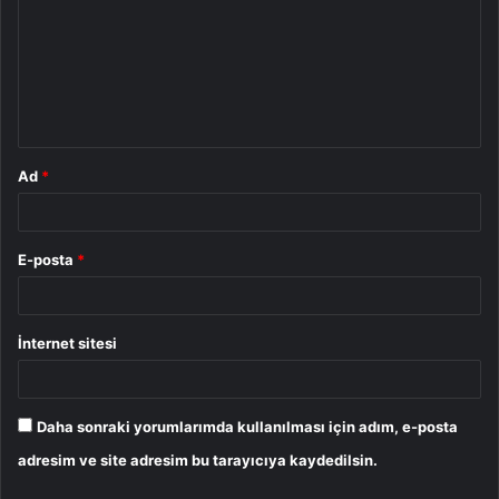
r
u
m
*
Ad
*
E-posta
*
İnternet sitesi
Daha sonraki yorumlarımda kullanılması için adım, e-posta
adresim ve site adresim bu tarayıcıya kaydedilsin.