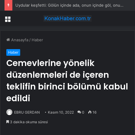
Uydular keşfetti: Gölün içinde ada, onun içinde göl, onun içinde bir ada daha var
Menü
Anasayfa
/
Haber
Haber
Cemevlerine yönelik
düzenlemeleri de içeren
teklifin birinci bölümü kabul
edildi
EBRU GERDAN
Kasım 10, 2022
0
16
3 dakika okuma süresi