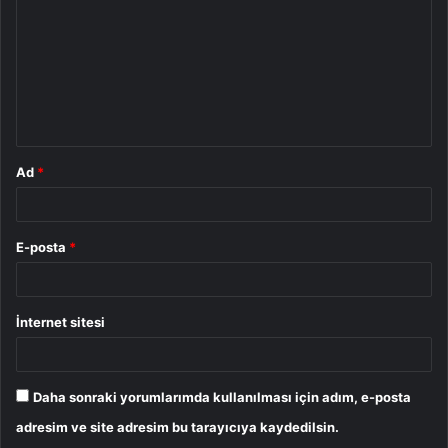
r
u
m
*
Ad
*
E-posta
*
İnternet sitesi
Daha sonraki yorumlarımda kullanılması için adım, e-posta
adresim ve site adresim bu tarayıcıya kaydedilsin.