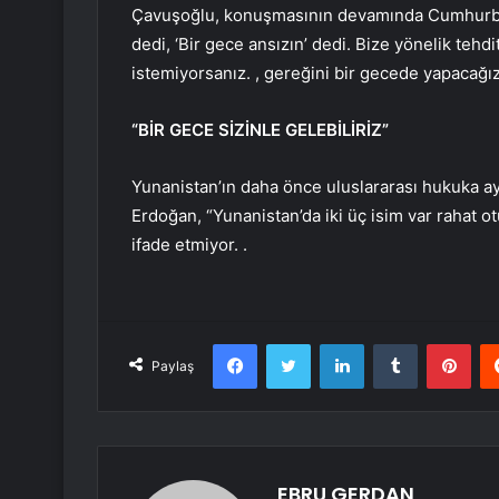
Çavuşoğlu, konuşmasının devamında Cumhurba
dedi, ‘Bir gece ansızın’ dedi. Bize yönelik teh
istemiyorsanız. , gereğini bir gecede yapacağı
“BİR GECE SİZİNLE GELEBİLİRİZ”
Yunanistan’ın daha önce uluslararası hukuka ayk
Erdoğan, “Yunanistan’da iki üç isim var rahat ot
ifade etmiyor. .
Facebook
Twitter
LinkedIn
Tumblr
Pint
Paylaş
EBRU GERDAN