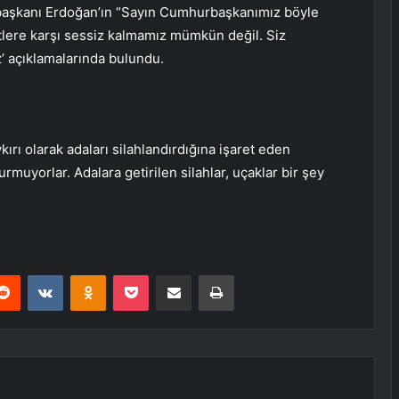
şkanı Erdoğan’ın “Sayın Cumhurbaşkanımız böyle
ditlere karşı sessiz kalmamız mümkün değil. Siz
z’ açıklamalarında bulundu.
ırı olarak adaları silahlandırdığına işaret eden
urmuyorlar. Adalara getirilen silahlar, uçaklar bir şey
erest
Reddit
VKontakte
Odnoklassniki
Pocket
E-Posta ile paylaş
Yazdır