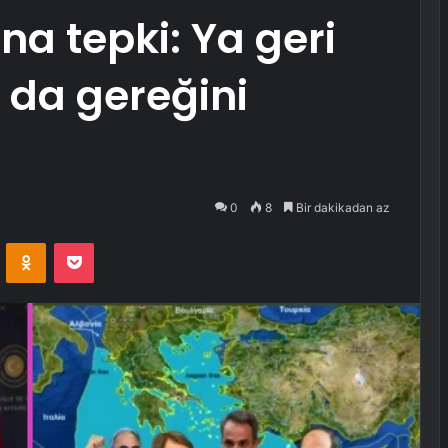
na tepki: Ya geri
 da gereğini
0
8
Bir dakikadan az
VKontakte
Odnoklassniki
Pocket