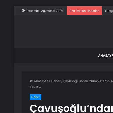
Yozga
Perşembe, Ağustos 6 2026
Son Dakika Haberleri
ANASAY
Anasayfa
/
Haber
/
Çavuşoğlu’ndan Yunanistan’ın Ada
yaparız
Haber
Çavuşoğlu’ndan