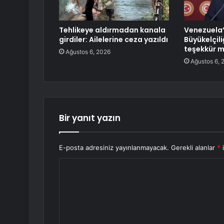
Tehlikeye aldırmadan kanala
Venezuela’
girdiler: Ailelerine ceza yazıldı
Büyükelçili
teşekkür 
Ağustos 6, 2026
Ağustos 6, 
Bir yanıt yazın
E-posta adresiniz yayınlanmayacak.
Gerekli alanlar
*
i
Y
o
r
u