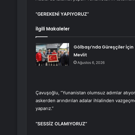
“GEREKENİ YAPIYORUZ”
İlgili Makaleler
Gölbaşı’nda Güreşçiler İçin
Mevlit
Ağustos 6, 2026
Çavuşoğlu, “Yunanistan olumsuz adımlar atıyo
askerden arındırılan adalar ihlalinden vazgeçme
yaparız.”
“SESSİZ OLAMIYORUZ”