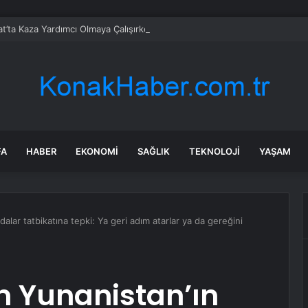
t’ta Kaza Yardımcı Olmaya Çalışırken Hayatını Kaybetti
FA
HABER
EKONOMI
SAĞLIK
TEKNOLOJI
YAŞAM
lar tatbikatına tepki: Ya geri adım atarlar ya da gereğini
 Yunanistan’ın