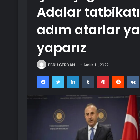
Adalar tatbikatı
adım atarlar ya
yaparız
EBRU GERDAN
Aralık 11, 2022
Facebook
Twitter
LinkedIn
Tumblr
Pinterest
Reddit