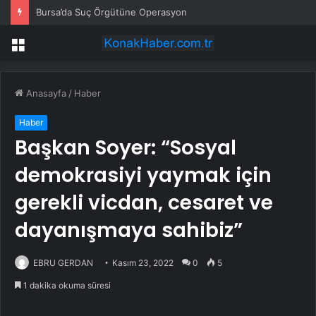
Bursa’da Suç Örgütüne Operasyon
Menü
Anasayfa
/
Haber
Haber
Başkan Soyer: “Sosyal
demokrasiyi yaymak için
gerekli vicdan, cesaret ve
dayanışmaya sahibiz”
EBRU GERDAN
Kasım 23, 2022
0
5
1 dakika okuma süresi