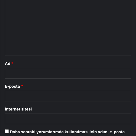
Y
o
r
u
m
*
Ad
*
E-posta
*
İnternet sitesi
Daha sonraki yorumlarımda kullanılması için adım, e-posta