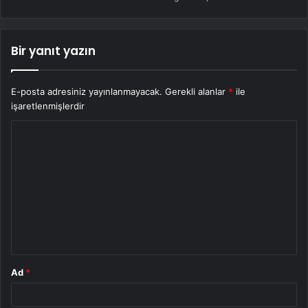
Bir yanıt yazın
E-posta adresiniz yayınlanmayacak.
Gerekli alanlar
*
ile
işaretlenmişlerdir
Y
o
r
u
m
*
Ad
*