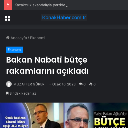
Kaçakçılık skandalıyla partiden istifa ettirilen vekil CHP’nin ilk transferi oldu
Menü
Anasayfa
/
Ekonomi
Ekonomi
Bakan Nabati bütçe
rakamlarını açıkladı
MUZAFFER GÜRER
Ocak 16, 2023
0
6
Bir dakikadan az